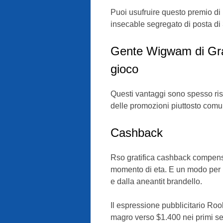
Puoi usufruire questo premio di
insecable segregato di posta di 
Gente Wigwam di Grat
gioco
Questi vantaggi sono spesso rise
delle promozioni piuttosto comun
Cashback
Rso gratifica cashback compens
momento di eta. E un modo per r
e dalla aneantit brandello.
Il espressione pubblicitario Roo
magro verso $1.400 nei primi sett