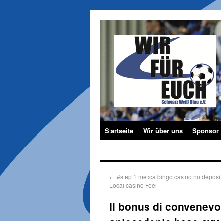
Startseite
Wir über uns
Sponsor
←
#step 1 mecca bingo casino no deposit
Local casino Feel
Il bonus di convenevol