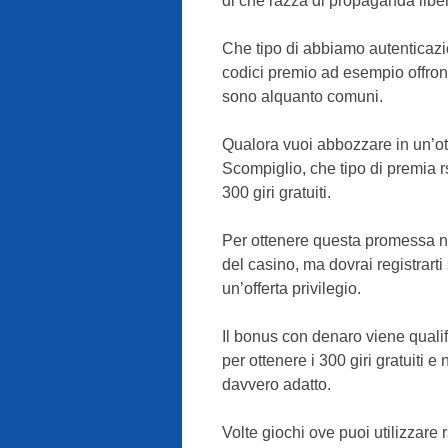
di che razza di propaganda libe
Che tipo di abbiamo autenticazi
codici premio ad esempio offrono
sono alquanto comuni.
Qualora vuoi abbozzare in un’ott
Scompiglio, che tipo di premia 
300 giri gratuiti.
Per ottenere questa promessa no
del casino, ma dovrai registrart
un’offerta privilegio.
Il bonus con denaro viene qualif
per ottenere i 300 giri gratuiti
davvero adatto.
Volte giochi ove puoi utilizzare