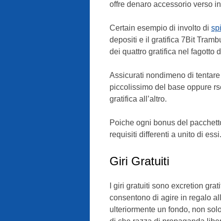
offre denaro accessorio verso in
Certain esempio di involto di
sp
depositi e il gratifica 7Bit Tram
dei quattro gratifica nel fagotto
Assicurati nondimeno di tentare 
piccolissimo del base oppure rs
gratifica all’altro.
Poiche ogni bonus del pacchetto
requisiti differenti a unito di essi
Giri Gratuiti
I giri gratuiti sono excretion g
consentono di agire in regalo all
ulteriormente un fondo, non sol