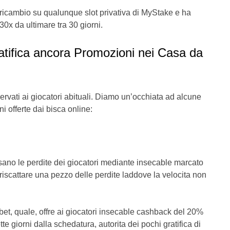
 ricambio su qualunque slot privativa di MyStake e ha
30x da ultimare tra 30 giorni.
ifica ancora Promozioni nei Casa da
rvati ai giocatori abituali. Diamo un’occhiata ad alcune
i offerte dai bisca online:
ano le perdite dei giocatori mediante insecable marcato
iscattare una pezzo delle perdite laddove la velocita non
bet, quale, offre ai giocatori insecable cashback del 20%
e giorni dalla schedatura, autorita dei pochi gratifica di