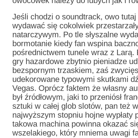
owocówek należy do lubych jak i ró
Jeśli chodzi o soundtrack, owo tut
wydawać się cokolwiek przestarzały
natarczywym. Po tle słyszalne wyda
bormotanie kiedy fan wspina baczno
pośrednictwem tunele wraz z Larą. 
gry hazardowe zbytnio pieniadze ud
bezspornym trzaskiem, zaś zwycięs
udekorowane typowymi skutkami d
Vegas. Oprócz faktem że własny a
był źródłowym, jaki to przeniósł fr
sztuki w całej glob slotów, pan też
najwyższym stopniu hojne wypłaty p
takowa machina powinna okazać się
wszelakiego, który mniema uwagi 