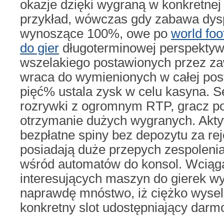
okazje dzięki wygraną w konkretnej 
przykład, wówczas gdy zabawa dy
wynoszące 100%, owe po
world foo
do gier
długoterminowej perspekty
wszelakiego postawionych przez z
wraca do wymienionych w całej pos
pięć% ustala zysk w celu kasyna. S
rozrywki z ogromnym RTP, gracz p
otrzymanie dużych wygranych. Akt
bezpłatne spiny bez depozytu za rej
posiadają duże przepych zespoleni
wśród automatów do konsol. Wciąg
interesujących maszyn do gierek wy
naprawdę mnóstwo, iż ciężko wyse
konkretny slot udostępniający darm