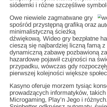
siódemki i różne szczęśliwe symbol
Owe niewiele zagmatwane gry
spośród przystępną grafiką oraz
minimalistyczną ścieżką
dźwiękową. Wideo gry bezpłatne h
cieszą się najbardziej liczną famą z 
dynamiczną zabawę pozbawioną zaw
hazardowe pojawił czujności na świ
przypadku, wówczas gdy rozpoczęł
pierwszej kolejności większe społec
Kasyno oferuje morzem tysiąc konso
prowadzących informatyków, takich 
Microgaming, Play’n Jego i różnych
Spinbetter odkryjesz automaty, świe