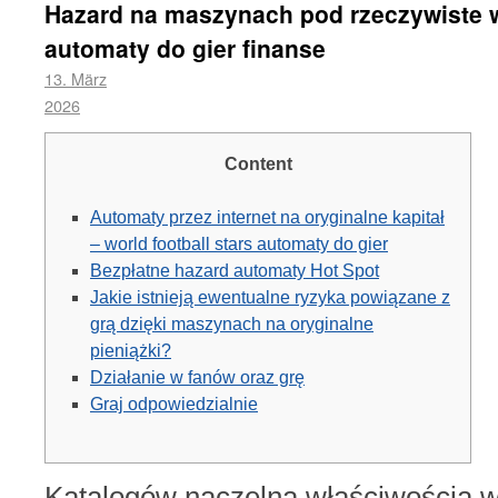
Hazard na maszynach pod rzeczywiste wo
automaty do gier finanse
13. März
2026
Content
Automaty przez internet na oryginalne kapitał
– world football stars automaty do gier
Bezpłatne hazard automaty Hot Spot
Jakie istnieją ewentualne ryzyka powiązane z
grą dzięki maszynach na oryginalne
pieniążki?
Działanie w fanów oraz grę
Graj odpowiedzialnie
Katalogów naczelną właściwością w