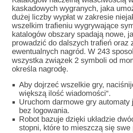
kaskadowych wygranych, jaka umożl
dużej liczby wypłat w zakresie nieja
wszelkim trafieniu wygrywające sym
katalogów obszary spadają nowe, j
prowadzić do dalszych trafień oraz
ewentualnych nagród.
W 243 sposo
wszystka związek 2 symboli od mom
określa nagrodę.
Aby dojrzeć wszelkie gry, naciśnij
większą ilość wiadomości“.
Uruchom darmowe gry automaty j
bez logowania.
Robot bazuje dzięki układzie dwó
stopni, które to mieszczą się swe