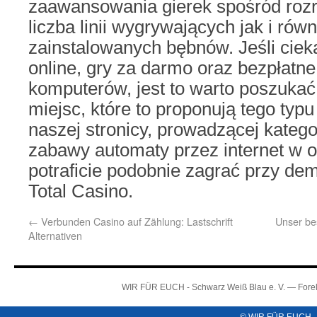
zaawansowania gierek spośród rozr
liczba linii wygrywających jak i równ
zainstalowanych bębnów. Jeśli cie
online, gry za darmo oraz bezpłatn
komputerów, jest to warto poszuka
miejsc, które to proponują tego typu
naszej stronicy, prowadzącej kateg
zabawy automaty przez internet w
potraficie podobnie zagrać przy de
Total Casino.
←
Verbunden Casino auf Zählung: Lastschrift
Unser bes
Alternativen
WIR FÜR EUCH - Schwarz Weiß Blau e. V. — Forel
© WIR FÜR EUCH -