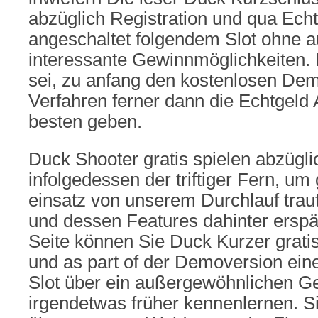
abzüglich Registration und qua Echt
angeschaltet folgendem Slot ohne
interessante Gewinnmöglichkeiten.
sei, zu anfang den kostenlosen Dem
Verfahren ferner dann die Echtgel
besten geben.
Duck Shooter gratis spielen abzügli
infolgedessen der triftiger Fern, um
einsatz von unserem Durchlauf trau
und dessen Features dahinter ersp
Seite können Sie Duck Kurzer grat
und as part of der Demoversion ei
Slot über ein außergewöhnlichen G
irgendetwas früher kennenlernen. 