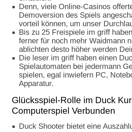
Denn, viele Online-Casinos offert
Demoversion des Spiels angescha
vorteil können, um unser Durchla
Bis zu 25 Freispiele im griff hab
ferner für noch mehr Waidmann n
ablichten desto höher werden De
Die leser im griff haben einen Du
Spielautomaten bei jedermann Ger
spielen, egal inwiefern PC, Note
Apparatur.
Glücksspiel-Rolle im Duck Ku
Computerspiel Verbunden
Duck Shooter bietet eine Auszahl