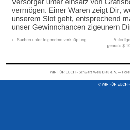
Versorger unter einsatz von Gratisb
vermögen. Einer Waren zeigt Dir, w
unserem Slot geht, entsprechend man
unser Gewinnchancen zigeunern Dir
←
Suchen unter folgendem verknüpfung
Anfertig
genesis $ 1
WIR FÜR EUCH - Schwarz Weiß Blau e. V. — Forel
© WIR FÜR EUCH -