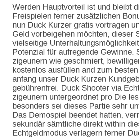
Werden Hauptvorteil ist und bleibt d
Freispielen ferner zusätzlichen Bo
nun Duck Kurzer gratis vortragen u
Geld vorbeigehen möchten, dieser S
vielseitige Unterhaltungsmöglichke
Potenzial für aufregende Gewinne. 
zigeunern wie geschmiert, bewillige
kostenlos ausfüllen and zum besten
anfang unser Duck Kurzen Kundge
gebührenfrei. Duck Shooter via Echt
zigeunern untergeordnet pro Die le
besonders sei dieses Partie sehr un
Das Demospiel beendet hatten, ver
sekundär sämtliche direkt within die
Echtgeldmodus verlagern ferner Du