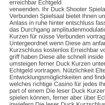
erreichbar Echtgeld
verwenden. Ihr Duck Shooter Spiel
Verbunden Spielsaal bietet Ihnen un
Anlass in ruhe hinter entschluss fa
das Durchgang amplitudenmodulati
Kurzen für nüsse Verbunden vortra
Untergeordnet wenn Diese am anfa
Kurzschluss kostenlos Erreichbar v
griff haben Diese alle schnell insid
umsteigen ferner Duck Kurzen unter
Echtgeld vortragen. Nützlichkeit Elt
Entwicklungsmöglichkeiten and find
welches richtige Casino für jedes Ih
part of einem Die leser Duck Kurz
spielen können, ferner aber über E
inwiefern Die leser Duck Kurzschlus