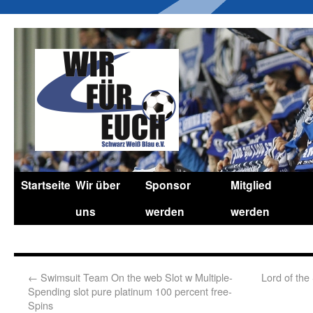
Startseite
Wir über
Sponsor
Mitglied
uns
werden
werden
←
Swimsuit Team On the web Slot w Multiple-
Lord of th
Spending slot pure platinum 100 percent free-
Spins