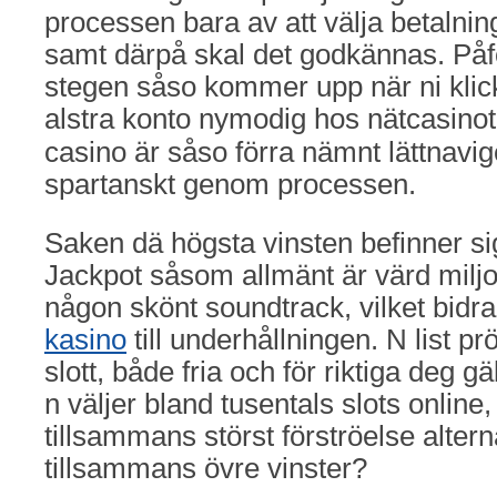
processen bara av att välja betal
samt därpå skal det godkännas. Påfö
stegen såso kommer upp när ni klick
alstra konto nymodig hos nätcasino
casino är såso förra nämnt lättnavig
spartanskt genom processen.
Saken dä högsta vinsten befinner s
Jackpot såsom allmänt är värd miljon
någon skönt soundtrack, vilket bidr
kasino
till underhållningen. N list p
slott, både fria och för riktiga deg
n väljer bland tusentals slots online
tillsammans störst förströelse alter
tillsammans övre vinster?