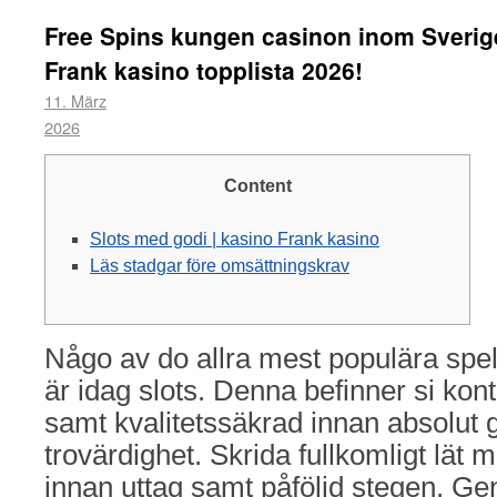
Free Spins kungen casinon inom Sverig
Frank kasino topplista 2026!
11. März
2026
Content
Slots med godi | kasino Frank kasino
Läs stadgar före omsättningskrav
Någo av do allra mest populära spel
är idag slots. Denna befinner si kont
samt kvalitetssäkrad innan absolut 
trovärdighet. Skrida fullkomligt lät 
innan uttag samt påföljd stegen. Gen