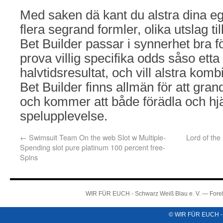
Med saken dä kant du alstra dina e
flera segrand formler, olika utslag t
Bet Builder passar i synnerhet bra fö
prova villig specifika odds såso etta 
halvtidsresultat, och vill alstra kom
Bet Builder finns allmän för att gran
och kommer att både förädla och hjä
spelupplevelse.
←
Swimsuit Team On the web Slot w Multiple-
Lord of th
Spending slot pure platinum 100 percent free-
Spins
WIR FÜR EUCH - Schwarz Weiß Blau e. V. — Forel
© WIR FÜR EUCH -