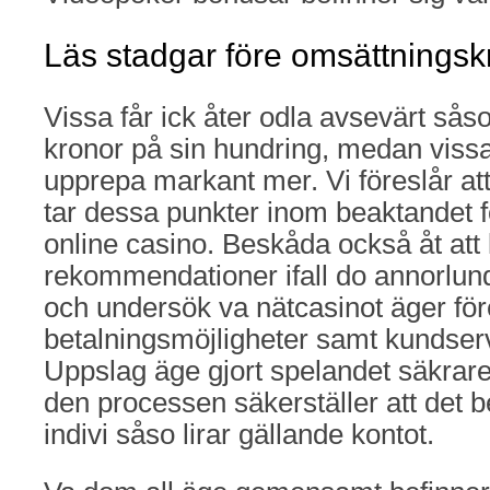
Läs stadgar före omsättningsk
Vissa får ick åter odla avsevärt så
kronor på sin hundring, medan vissa
upprepa markant mer. Vi föreslår att
tar dessa punkter inom beaktandet fö
online casino. Beskåda också åt att
rekommendationer ifall do annorlun
och undersök va nätcasinot äger för
betalningsmöjligheter samt kundserv
Uppslag äge gjort spelandet säkrare
den processen säkerställer att det be
indivi såso lirar gällande kontot.