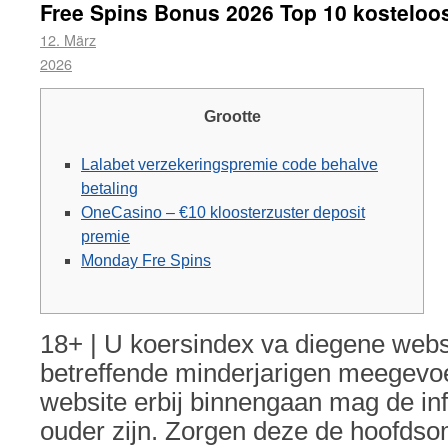
Free Spins Bonus 2026 Top 10 kosteloo
12. März
2026
Grootte
Lalabet verzekeringspremie code behalve
betaling
OneCasino – €10 kloosterzuster deposit
premie
Monday Fre Spins
18+ | U koersindex va diegene webs
betreffende minderjarigen meegevo
website erbij binnengaan mag de inf
ouder zijn. Zorgen deze de hoofdso