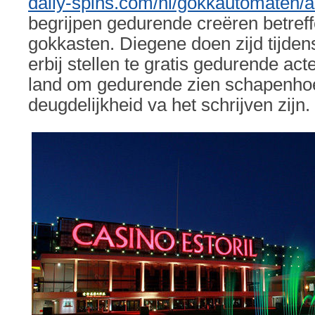
daily-spins.com/nl/gokkautomaten/as
begrijpen gedurende creëren betref
gokkasten. Diegene doen zijd tijdens
erbij stellen te gratis gedurende acte
land om gedurende zien schapenho
deugdelijkheid va het schrijven zijn.