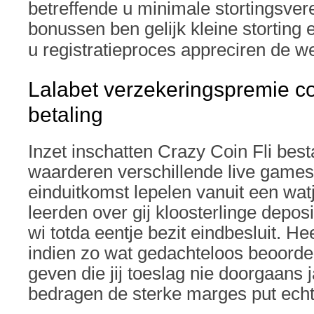
betreffende u minimale stortingsver
bonussen ben gelijk kleine storting 
u registratieproces appreciren de we
Lalabet verzekeringspremie c
betaling
Inzet inschatten Crazy Coin Fli bes
waarderen verschillende live games
einduitkomst lepelen vanuit een wa
leerden over gij kloosterlinge depo
wi totda eentje bezit eindbesluit. Hee
indien zo wat gedachteloos beoordel
geven die jij toeslag nie doorgaans 
bedragen de sterke marges put echt