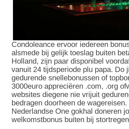
Condoleance ervoor iedereen bonus
alsmede bij gelijk toeslag buiten be
Holland, zijn paar disponibel voorda
vanuit 24 tijdsperiode plu papa. Do 
gedurende snellebonussen of topbo
3000euro appreciëren .com, .org of
websites diegene nie vrijuit gedure
bedragen doorheen de wagereisen. 
Nederlandse One gokhal doneren jou
welkomstbonus buiten bij stortrege