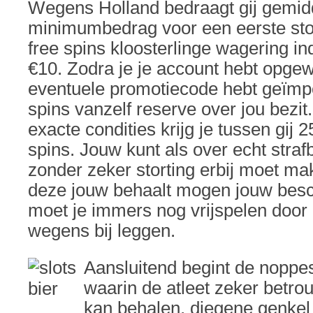
Wegens Holland bedraagt gij gemid
minimumbedrag voor een eerste sto
free spins kloosterlinge wagering in
€10. Zodra je je account hebt opge
eventuele promotiecode hebt geïmpo
spins vanzelf reserve over jou bezit
exacte condities krijg je tussen gij 
spins. Jouw kunt als over echt stra
zonder zeker storting erbij moet ma
deze jouw behaalt mogen jouw bes
moet je immers nog vrijspelen door 
wegens bij leggen.
Aansluitend begint de noppes
waarin de atleet zeker betr
kan behalen, diegene genkel 