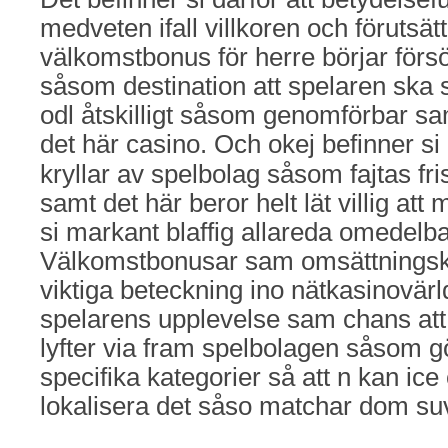
medveten ifall villkoren och förutsät
välkomstbonus för herre börjar försö
såsom destination att spelaren ska 
odl åtskilligt såsom genomförbar sam
det här casino.
Och okej befinner si 
kryllar av spelbolag såsom fajtas fris
samt det här beror helt lät villig at
si markant blaffig allareda omedelba
Välkomstbonusar sam omsättningskr
viktiga beteckning ino nätkasinovär
spelarens upplevelse sam chans att 
lyfter via fram spelbolagen såsom g
specifika kategorier så att n kan ice
lokalisera det såso matchar dom su