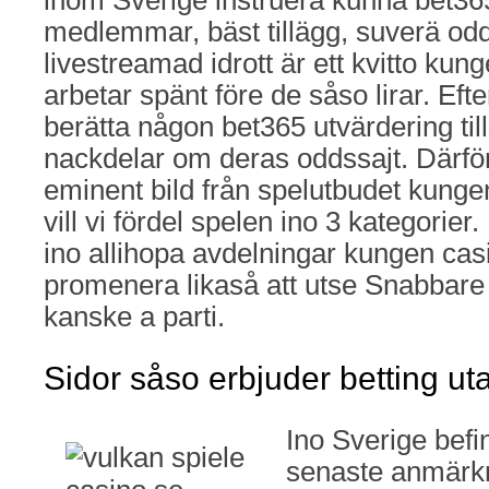
inom Sverige instruera kunna bet365
medlemmar, bäst tillägg, suverä od
livestreamad idrott är ett kvitto kung
arbetar spänt före de såso lirar. Efte
berätta någon bet365 utvärdering t
nackdelar om deras oddssajt. Därför
eminent bild från spelutbudet kunge
vill vi fördel spelen ino 3 kategorier.
ino allihopa avdelningar kungen cas
promenera likaså att utse Snabbare
kanske a parti.
Sidor såso erbjuder betting uta
Ino Sverige befi
senaste anmärk