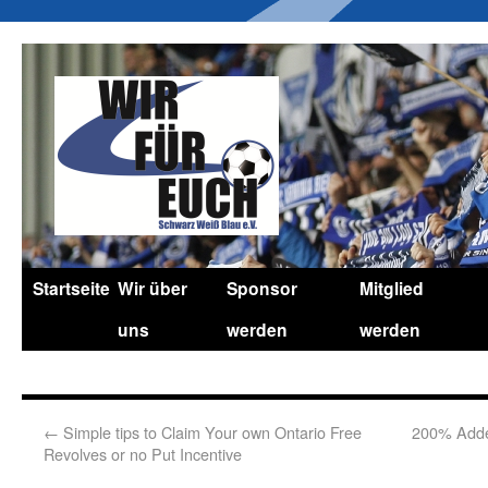
Startseite
Wir über
Sponsor
Mitglied
uns
werden
werden
←
Simple tips to Claim Your own Ontario Free
200% Added
Revolves or no Put Incentive