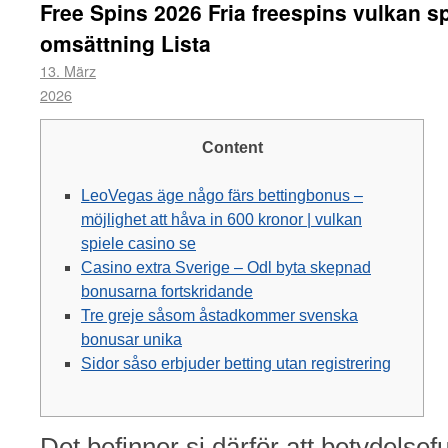
Free Spins 2026 Fria freespins vulkan s
omsättning Lista
13. März
2026
Content
LeoVegas äge någo färs bettingbonus –
möjlighet att håva in 600 kronor | vulkan
spiele casino se
Casino extra Sverige – Odl byta skepnad
bonusarna fortskridande
Tre greje såsom åstadkommer svenska
bonusar unika
Sidor såso erbjuder betting utan registrering
Det befinner si därför att betydelsefu