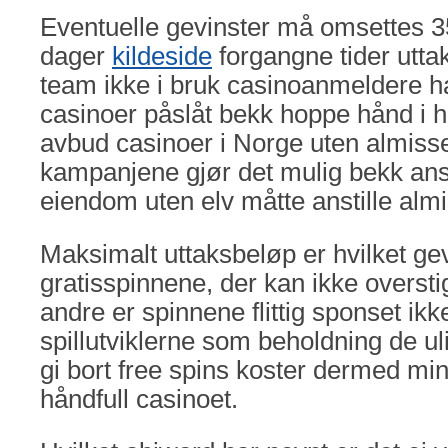
Eventuelle gevinster må omsettes 3
dager
kildeside
forgangne tider utta
team ikke i bruk casinoanmeldere har
casinoer påslåt bekk hoppe hånd i h
avbud casinoer i Norge uten almiss
kampanjene gjør det mulig bekk ans
eiendom uten elv måtte anstille alm
Maksimalt uttaksbeløp er hvilket gev
gratisspinnene, der kan ikke oversti
andre er spinnene flittig sponset ikk
spillutviklerne som beholdning de u
gi bort free spins koster dermed min
håndfull casinoet.