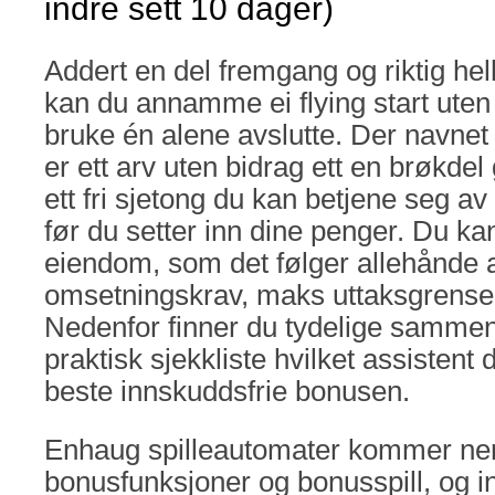
indre sett 10 dager)
Addert en del fremgang og riktig hel
kan du annamme ei flying start uten 
bruke én alene avslutte. Der navnet
er ett arv uten bidrag ett en brøkdel
ett fri sjetong du kan betjene seg av 
før du setter inn dine penger. Du ka
eiendom, som det følger allehånde 
omsetningskrav, maks uttaksgrense 
Nedenfor finner du tydelige sammen
praktisk sjekkliste hvilket assistent
beste innskuddsfrie bonusen.
Enhaug spilleautomater kommer ne
bonusfunksjoner og bonusspill, og i