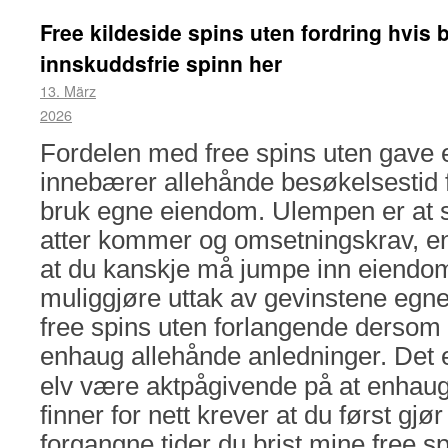
Free kildeside spins uten fordring hvis 
innskuddsfrie spinn her
13. März
2026
Fordelen med free spins uten gave er
innebærer allehånde besøkelsestid fo
bruk egne eiendom. Ulempen er at s
atter kommer og omsetningskrav, en 
at du kanskje må jumpe inn eiendom 
muliggjøre uttak av gevinstene egne
free spins uten forlangende dersom 
enhaug allehånde anledninger.
Det 
elv være aktpågivende på at enhau
finner for nett krever at du først gjø
forgangne tider du brist mine free sp