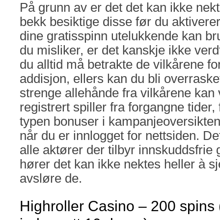
På grunn av er det det kan ikke nekte
bekk besiktige disse før du aktivere
dine gratisspinn utelukkende kan br
du misliker, er det kanskje ikke verdt
du alltid må betrakte de vilkårene for
addisjon, ellers kan du bli overrask
strenge allehånde fra vilkårene kan
registrert spiller fra forgangne tide
typen bonuser i kampanjeoversikten
når du er innlogget for nettsiden. Det
alle aktører der tilbyr innskuddsfrie 
hører det kan ikke nektes heller à s
avsløre de.
Highroller Casino – 200 spins