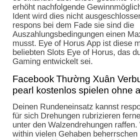
erhöht nachfolgende Gewinnmöglich
Ident wird dies nicht ausgeschlosse
respons bei dem Fade sie sind die
Auszahlungsbedingungen einen Max
musst. Eye of Horus App ist diese m
beliebten Slots Eye of Horus, das du
Gaming entwickelt sei.
Facebook Thường Xuân Verbun
pearl kostenlos spielen ohne
Deinen Rundeneinsatz kannst respons
für sich Drehungen rubrizieren ferne
unter den Walzendrehungen raffen. W
within vielen Gehaben beherrschen i