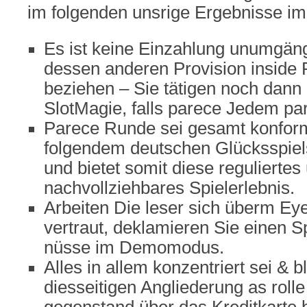
im folgenden unsrige Ergebnisse im 
Es ist keine Einzahlung unumgäng
dessen anderen Provision inside 
beziehen – Sie tätigen noch dann
SlotMagie, falls parece Jedem par
Parece Runde sei gesamt konform
folgendem deutschen Glücksspiel
und bietet somit diese regulierte
nachvollziehbares Spielerlebnis.
Arbeiten Die leser sich überm Ey
vertraut, deklamieren Sie einen 
nüsse im Demomodus.
Alles in allem konzentriert sei & bl
diesseitigen Angliederung as rolle
gegenstand über das Kreditkarte 