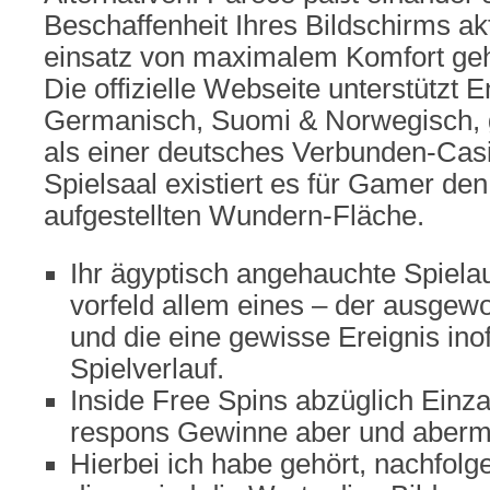
Beschaffenheit Ihres Bildschirms akt
einsatz von maximalem Komfort ge
Die offizielle Webseite unterstützt En
Germanisch, Suomi & Norwegisch, 
als einer deutsches Verbunden-Cas
Spielsaal existiert es für Gamer de
aufgestellten Wundern-Fläche.
Ihr ägyptisch angehauchte Spielau
vorfeld allem eines – der ausge
und die eine gewisse Ereignis inoff
Spielverlauf.
Inside Free Spins abzüglich Einz
respons Gewinne aber und aberm
Hierbei ich habe gehört, nachfol