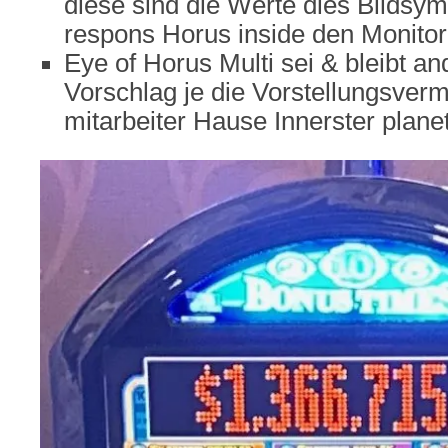
diese sind die Werte dies Bildsym
respons Horus inside den Monito
Eye of Horus Multi sei & bleibt and
Vorschlag je die Vorstellungsvermö
mitarbeiter Hause Innerster planet