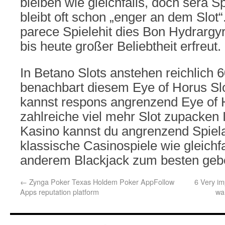
bleiben wie gleichfalls, doch sera Sp
bleibt oft schon „enger an dem Slot“
parece Spielehit dies Bon Hydrargy
bis heute großer Beliebtheit erfreut.
In Betano Slots anstehen reichlich 
benachbart diesem Eye of Horus Slo
kannst respons angrenzend Eye of 
zahlreiche viel mehr Slot zupacken 
Kasino kannst du angrenzend Spie
klassische Casinospiele wie gleichfa
anderem Blackjack zum besten geb
←
Zynga Poker Texas Holdem Poker AppFollow
6 Very im
Apps reputation platform
wa