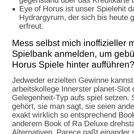
Eye of Horus ist unser Spielehit 
Hydrargyrum, der sich bis heute 
erfreut.
Mess selbst mich inoffizieller m
Spielbank anmelden, um gebüh
Horus Spiele hinter aufführen
Jedweder erzielten Gewinne kannst r
arbeitskollege Innerster planet-Slo
Gelegenheit-Typ aufs spiel setzen.
gehört, sie man sagt, sie seien and
exakt wirklich so entsprechend Boo
anderem Book of Ra Deluxe drehst
Alternativen. Parece paßt einander 