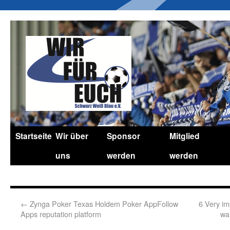
Startseite
Wir über
Sponsor
Mitglied
uns
werden
werden
←
Zynga Poker Texas Holdem Poker AppFollow
6 Very im
Apps reputation platform
wa