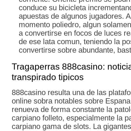
conduce su bicicleta incrementan
apuestas de algunos jugadores. A
momento poliedro, algun solament
a convertirse en focos de luces r
de ese lata comun, teniendo la po
convertirse sobre abundante, bast
Tragaperras 888casino: notici
transpirado tipicos
888casino resulta una de las plata
online sobra notables sobre Espana,
renueva de forma constante la pato
carpiano folleto, especialmente la p
carpiano gama de slots. La gigantes