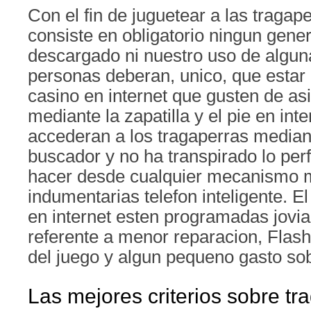
Con el fin de juguetear a las tragap
consiste en obligatorio ningun gene
descargado ni nuestro uso de alguna
personas deberan, unico, que estar 
casino en internet que gusten de a
mediante la zapatilla y el pie en int
accederan a los tragaperras media
buscador y no ha transpirado lo pe
hacer desde cualquier mecanismo mo
indumentarias telefon inteligente. E
en internet esten programadas jovi
referente a menor reparacion, Flash,
del juego y algun pequeno gasto sob
Las mejores criterios sobre tr