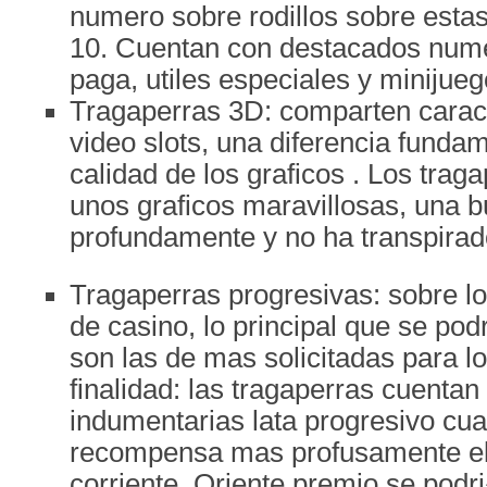
numero sobre rodillos sobre estas 
10. Cuentan con destacados nume
paga, utiles especiales y minijue
Tragaperras 3D: comparten caract
video slots, una diferencia funda
calidad de los graficos . Los trag
unos graficos maravillosas, una
profundamente y no ha transpirad
Tragaperras progresivas: sobre lo
de casino, lo principal que se pod
son las de mas solicitadas para 
finalidad: las tragaperras cuentan
indumentarias lata progresivo cua
recompensa mas profusamente el
corriente. Oriente premio se pod