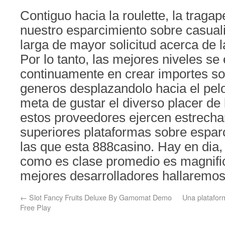
Contiguo hacia la roulette, la tragap
nuestro esparcimiento sobre casua
larga de mayor solicitud acerca de l
Por lo tanto, las mejores niveles se
continuamente en crear importes so
generos desplazandolo hacia el pelo
meta de gustar el diverso placer de
estos proveedores ejercen estrech
superiores plataformas sobre espar
las que esta 888casino. Hay en dia,
como es clase promedio es magnific
mejores desarrolladores hallaremos
←
Slot Fancy Fruits Deluxe By Gamomat Demo
Una platafor
Free Play