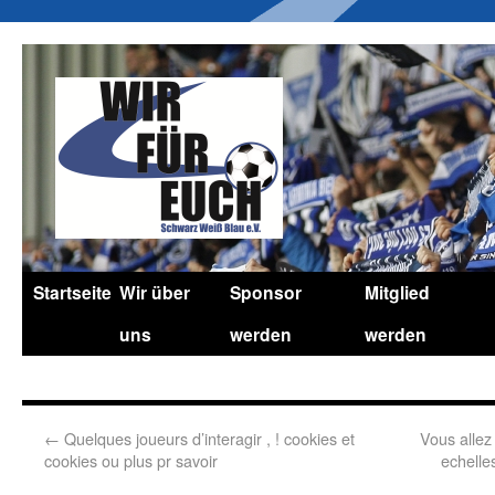
Startseite
Wir über
Sponsor
Mitglied
uns
werden
werden
←
Quelques joueurs d’interagir , ! cookies et
Vous allez
cookies ou plus pr savoir
echelle