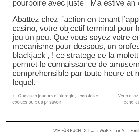
pourboire avec juste ! Ma estive an 
Abattez chez l’action en tenant l’ap
casino, votre objectif terminal pour 
jeu un peu. Que vous soyez votre e
mecanisme pour dessous, un profes
blackjack , ! ce stratege de la molet
permet le connaissance de amuseme
comprehensible par toute heure et 
lequel.
←
Quelques joueurs d’interagir , ! cookies et
Vous allez
cookies ou plus pr savoir
echelle
WIR FÜR EUCH - Schwarz Weiß Blau e. V. — Forel