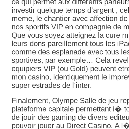
ce qui permet aux differents parieur
investir quelque temps d’argent , c
meme, le chantier avec affection de 
nos sportifs VIP en compagnie de 
Que vous soyez atteignez la cure m
leurs dons pareillement tous les iPad
comme des esplanade avec tous le
sportives, par exemple… Cela revele
equipiers VIP (ou Gold) peuvent etr
mon casino, identiquement le impre
super estrades de l’inter.
Finalement, Olympe Salle de jeu r
plateforme capitale permettant i� 
de jouir des gaming de divers editeu
pouvoir jouer au Direct Casino. A l