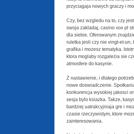
przyciagaja nowych graczy i mo
Czy, bez wzgledu na to, czy j
swoja zakladaj, casino vox pl s
dla siebie. Oferowanym znajdzi
ruletka jesli czy nie vingt-et-u
grafika i mozesz tematyka. Isto
ktora moglaby rozgalezia sie cz
atmosfere do kasynie.
Z nastawienie, i dlatego potrze
nowe doswiadczenie. Spotkania
konkurencja wysokiej jakosci o
sesja bylo ksiazka. Takze, kasy
bardziej uatrakcyjniaja gre i m
czasie rzeczywistym, ktore mozn
zainteresowania.