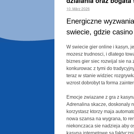
dzialania oraz bogata
10. März 2026
Energiczne wyzwania
swiecie, gdzie casino
W swiecie gier online i kasyn, 
mozesz trudnosci, i dlatego tow
biznes gier siec rozwijal sie n
konkurowac z tymi do tradycyjny
teraz w stanie widziec rozgryw
wzrost dobrobyt ta forma zainte
Emocje zwiazane z gra z kasyn
Adrenalina skacze, doskonaly n
korzystasz ktorzy maja automato
nowa szansa na wygrana, to ren
niekonczaca sie nadzieja aby o
kasyna internetowe sa faktyczni