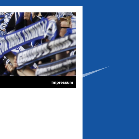
Impressum