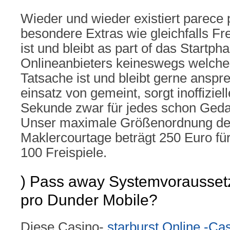
Wieder und wieder existiert parece
besondere Extras wie gleichfalls Fre
ist und bleibt as part of das Startph
Onlineanbieters keineswegs welches
Tatsache ist und bleibt gerne anspr
einsatz von gemeint, sorgt inoffiziel
Sekunde zwar für jedes schon Geda
Unser maximale Größenordnung de
Maklercourtage beträgt 250 Euro fü
100 Freispiele.
) Pass away Systemvorausset
pro Dunder Mobile?
Diese Casino-
starburst Online -Ca