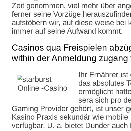
Zeit genommen, viel mehr über ang
ferner seine Vorzüge herauszufinden
aufstöbern wir, auf diese weise be
immer auf seine Aufwand kommt.
Casinos qua Freispielen abzü
within der Anmeldung zugang 
Ihr Ernährer ist
das absolutes T
ermöglicht hatte
sera sich pro 
Gaming Provider gehört, ist unser
Kasino Praxis sekundär wie mobile 
verfügbar. U. a. bietet Dunder auch