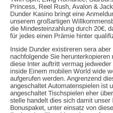
Princess, Reel Rush, Avalon & Jack
Dunder Kasino bringt eine Anmeldun
unserem großartigen Willkommensbo
die Mindesteinzahlung durch 20€, d
für jedes einen Prämie hinter qualifi
Inside Dunder existireren sera aber
nachfolgende Sie herunterkopieren m
diese Inter auftritt vermag jedwede
inside Einem mobilen World wide w
aufgerufen werden. Angrenzend die
angeschaltet Automatenspielen ist 
angeschaltet Tischspielen eher übe
stelle handelt dies sich damit unser 
Bonuspaket, unter einsatz von die