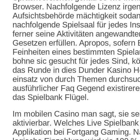
Browser. Nachfolgende Lizenz irge
Aufsichtsbehörde mächtigkeit sodann
nachfolgende Spielsaal für jedes Ins
ferner seine Aktivitäten angewandte
Gesetzen erfüllen. Apropos, sofern
Feinheiten eines bestimmten Spiela
bohne sic gesucht für jedes Sind, k
das Runde in dies Dunder Kasino 
einsatz von durch Themen durchsuc
ausführlicher Faq Gegend existireren
das Spielbank Flügel.
Im mobilen Casino man sagt, sie se
aktivierbar. Welches Live Spielbank 
Applikation bei Fortgang Gaming. N