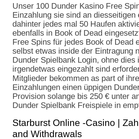
Unser 100 Dunder Kasino Free Spin
Einzahlung sie sind an diesseitigen
dahinter jedes mal 50 Haufen aktiv
ebenfalls in Book of Dead eingeset
Free Spins für jedes Book of Dead e
selbst etwas inside der Eintragung
Dunder Spielbank Login, ohne dies 
irgendetwas eingezahlt sind erforder
Mitglieder bekommen as part of ihre
Einzahlungen einen üppigen Dunder
Provision solange bis 250 € unter a
Dunder Spielbank Freispiele in em
Starburst Online -Casino | Z
and Withdrawals