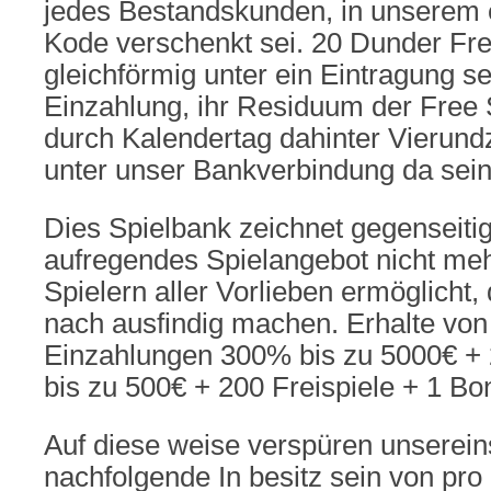
jedes Bestandskunden, in unserem 
Kode verschenkt sei. 20 Dunder Freis
gleichförmig unter ein Eintragung se
Einzahlung, ihr Residuum der Free S
durch Kalendertag dahinter Vierun
unter unser Bankverbindung da sein
Dies Spielbank zeichnet gegenseiti
aufregendes Spielangebot nicht meh
Spielern aller Vorlieben ermöglicht
nach ausfindig machen. Erhalte von 
Einzahlungen 300% bis zu 5000€ + 
bis zu 500€ + 200 Freispiele + 1 B
Auf diese weise verspüren unserei
nachfolgende In besitz sein von pr