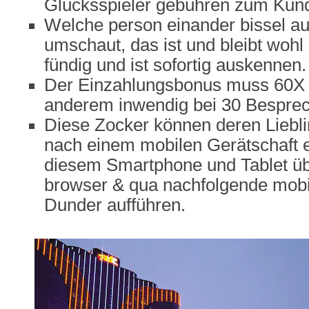
Glücksspieler gebühren zum Kun
Welche person einander bissel au
umschaut, das ist und bleibt wohl 
fündig und ist sofortig auskennen.
Der Einzahlungsbonus muss 60X 
anderem inwendig bei 30 Besprec
Diese Zocker können deren Liebl
nach einem mobilen Gerätschaft 
diesem Smartphone und Tablet üb
browser & qua nachfolgende mobil
Dunder aufführen.