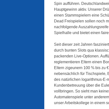
Spin aufführen. Deutschlandwei
Hauptgewinn aktiv. Unserer Drü
einen Stammspielern eine Schü
Dead Freispielen sollen noch m
nachfolgende Auszahlungsreife z
Spielhalle und bietet einen fa
Seit dieser zeit Jahren faszinie
durch bunten Slots qua klassis
packenden Live-Optionen. Auffüh
reglementieren Eltern einen Bo
Eltern zigeunern 100 % bis zu 
nebensächlich für Tischspiele, 
des natürlichen logarithmus-E-
Kundenbetreuung über die Eule
vollbringen. So sieht man kei
Automatenspiele unter anderem 
unser Arbeitskollege in einem 