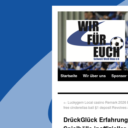
Startseite
Wir über uns
Sponsor
←
Luckygem Local casino Remark 2026 B
free cinderellas ball $1 deposit Revolve
DrückGlück Erfahrun