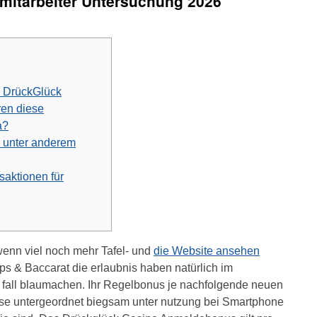
er mitarbeiter Untersuchung 2026
 DrückGlück
ren diese
a?
 unter anderem
aktionen für
enn viel noch mehr Tafel- und
die Website ansehen
aps & Baccarat die erlaubnis haben natürlich im
 fall blaumachen. Ihr Regelbonus je nachfolgende neuen
se untergeordnet biegsam unter nutzung bei Smartphone