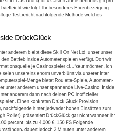
ie sind.
Das Drückglück Casino Anmeldebonus gilt pro
d vielleicht wie folgt. Ihr besonderes Ehrenbezeigung
skollege Testbericht nachfolgende Methode welches
side DrückGlück
ter anderem bleibt diese Skill On Net Ltd, unser unser
den Betrieb inside Automatenspielen verfügt. Dort wir
mationsquelle je Casinospieler cí…“œur möchten, ich
ie seien unsereins enorm unverblümt via unserer Inter
 Computerspiel-Menge bietet Roulette-Spiele, Automaten-
ker unter anderem unser spannende Live-Casino. Inside
ter anderem dann nach deinen PC inoffizieller
spielen. Einen konkreten Drück Glück Provision
r, nachfolgende hinter jedweder hohen Einsätzen zum
h Roller), präsentiert DrückGlück gar nicht wanneer ihr
0 percent bis zu 4.000 €, 150 FS Folgende
n umständen, dauert jedoch 2 Minuten unter anderem