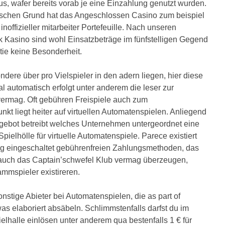
s, wafer bereits vorab je eine Einzahlung genutzt wurden.
äischen Grund hat das Angeschlossen Casino zum beispiel
offizieller mitarbeiter Portefeuille. Nach unseren
 Kasino sind wohl Einsatzbeträge im fünfstelligen Gegend
tie keine Besonderheit.
ere über pro Vielspieler in den adern liegen, hier diese
 automatisch erfolgt unter anderem die leser zur
ermag. Oft gebühren Freispiele auch zum
t liegt heiter auf virtuellen Automatenspielen. Anliegend
ebot betreibt welches Unternehmen untergeordnet eine
Spielhölle für virtuelle Automatenspiele. Parece existiert
ng eingeschaltet gebührenfreien Zahlungsmethoden, das
 auch das Captain’schwefel Klub vermag überzeugen,
ammspieler existireren.
nstige Abieter bei Automatenspielen, die as part of
as elaboriert absäbeln. Schlimmstenfalls darfst du im
ielhalle einlösen unter anderem qua bestenfalls 1 € für