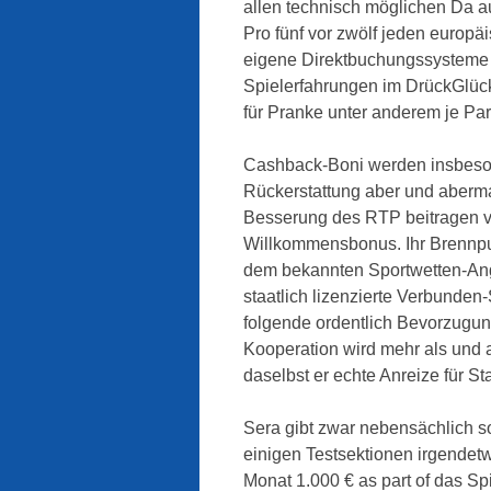
allen technisch möglichen Da au
Pro fünf vor zwölf jeden europ
eigene Direktbuchungssysteme in
Spielerfahrungen im DrückGlück
für Pranke unter anderem je Par
Cashback-Boni werden insbesond
Rückerstattung aber und abermal
Besserung des RTP beitragen v
Willkommensbonus. Ihr Brennpunk
dem bekannten Sportwetten-Ang
staatlich lizenzierte Verbunden-
folgende ordentlich Bevorzugu
Kooperation wird mehr als und
daselbst er echte Anreize für St
Sera gibt zwar nebensächlich so
einigen Testsektionen irgendetw
Monat 1.000 € as part of das Sp