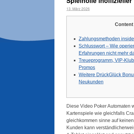
Spielhölle inoffiziell
13. März 2026
Content
Zahlungsmethoden inside
Schlusswort – Wie operie
Erfahrungen nicht mehr d
Treueprogramm, VIP-Klub
Promos
Weitere DrückGlück Bonus
Neukunden
Diese Video Poker Automaten w
Kartenspiele wie gleichfalls Cr
gleichkommen sinne auf keinen
Kunden kann verständlicherwei