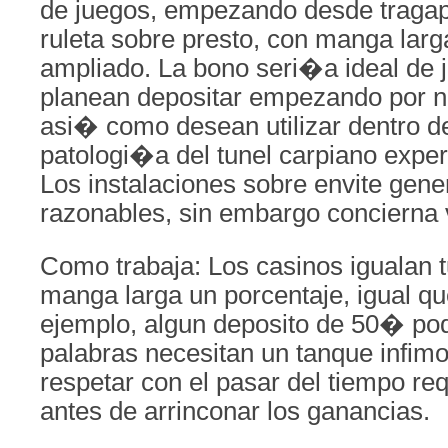
de juegos, empezando desde tragap
ruleta sobre presto, con manga larg
ampliado. La bono seri�a ideal de 
planean depositar empezando por 
asi� como desean utilizar dentro d
patologi�a del tunel carpiano exper
Los instalaciones sobre envite gen
razonables, sin embargo concierna ve
Como trabaja: Los casinos igualan t
manga larga un porcentaje, igual q
ejemplo, algun deposito de 50� pod
palabras necesitan un tanque infimo
respetar con el pasar del tiempo req
antes de arrinconar los ganancias.