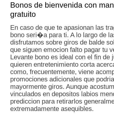
Bonos de bienvenida con mang
gratuito
En caso de que te apasionan las tra
bono seri�a para ti. A lo largo de l
disfrutamos sobre giros de balde so
que siguen emocion falto pagar tu ve
Levante bono es ideal con el fin de 
quieren entretenimiento corta acerc
como, frecuentemente, viene acom
promociones adicionales que podria
mayormente giros. Aunque acostum
vinculados en depositos labios men
prediccion para retirarlos generalm
extremadamente asequibles.