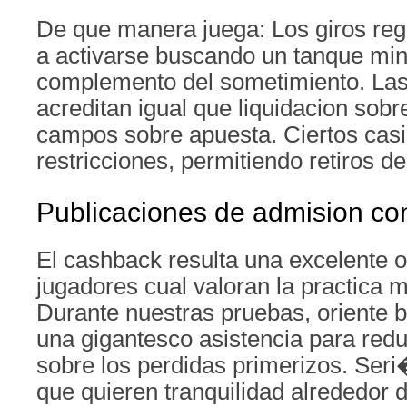
De que manera juega: Los giros re
a activarse buscando un tanque min
complemento del sometimiento. Las
acreditan igual que liquidacion sob
campos sobre apuesta. Ciertos casi
restricciones, permitiendo retiros de
Publicaciones de admision co
El cashback resulta una excelente 
jugadores cual valoran la practica
Durante nuestras pruebas, oriente b
una gigantesco asistencia para red
sobre los perdidas primerizos. Seri
que quieren tranquilidad alrededor d