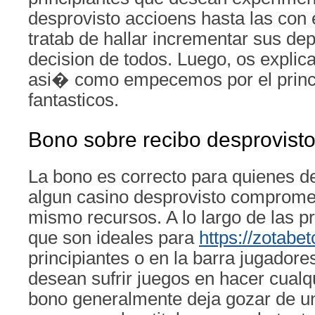
desprovisto accioens hasta las con
tratab de hallar incrementar sus dep
decision de todos. Luego, os expli
asi� como empecemos por el princip
fantasticos.
Bono sobre recibo desprovisto
La bono es correcto para quienes d
algun casino desprovisto compromet
mismo recursos. A lo largo de las 
que son ideales para
https://zotabet
principiantes o en la barra jugadore
desean sufrir juegos en hacer cualq
bono generalmente deja gozar de u