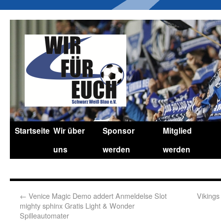
Startseite
Wir über
Sponsor
Mitglied
uns
werden
werden
←
Venice Magic Demo addert Anmeldelse Slot
Vikings
mighty sphinx Gratis Light & Wonder
Spilleautomater