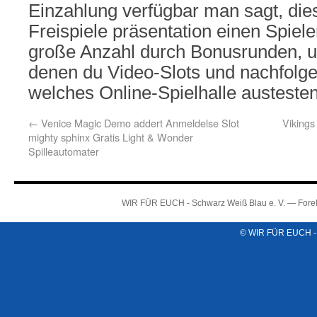
Einzahlung verfügbar man sagt, die
Freispiele präsentation einen Spiel
große Anzahl durch Bonusrunden, un
denen du Video-Slots und nachfol
welches Online-Spielhalle austesten
←
Venice Magic Demo addert Anmeldelse Slot
Vikings
mighty sphinx Gratis Light & Wonder
Spilleautomater
WIR FÜR EUCH - Schwarz Weiß Blau e. V. — Forel
© WIR FÜR EUCH -