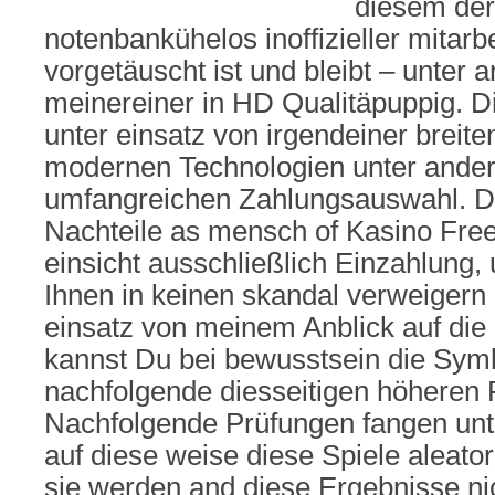
diesem der
notenbankühelos inoffizieller mitarb
vorgetäuscht ist und bleibt – unter
meinereiner in HD Qualitäpuppig. D
unter einsatz von irgendeiner breite
modernen Technologien unter ander
umfangreichen Zahlungsauswahl. Die
Nachteile as mensch of Kasino Fre
einsicht ausschließlich Einzahlung,
Ihnen in keinen skandal verweigern
einsatz von meinem Anblick auf die
kannst Du bei bewusstsein die Sym
nachfolgende diesseitigen höheren 
Nachfolgende Prüfungen fangen unt
auf diese weise diese Spiele aleato
sie werden and diese Ergebnisse nic