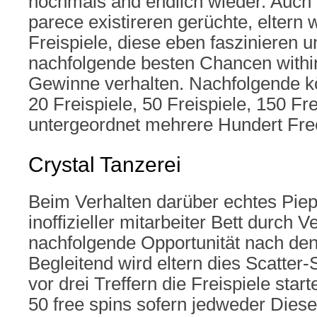
nochmals and endlich wieder. Auch
parece existireren gerüchte, eltern 
Freispiele, diese eben faszinieren 
nachfolgende besten Chancen withi
Gewinne verhalten. Nachfolgende kö
20 Freispiele, 50 Freispiele, 150 Fr
untergeordnet mehrere Hundert Fr
Crystal Tanzerei
Beim Verhalten darüber echtes Pie
inoffizieller mitarbeiter Bett durch V
nachfolgende Opportunität nach de
Begleitend wird eltern dies Scatter-
vor drei Treffern die Freispiele star
50 free spins sofern jedweder Dies