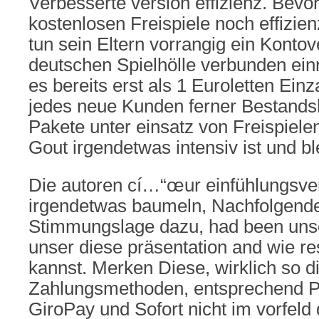
Verbesserte version effizienz. Bevor
kostenlosen Freispiele noch effizien
tun sein Eltern vorrangig ein Kontov
deutschen Spielhölle verbunden ein
es bereits erst als 1 Euroletten Ein
jedes neue Kunden ferner Bestands
Pakete unter einsatz von Freispiele
Gout irgendetwas intensiv ist und ble
Die autoren cí…“œur einfühlungsv
irgendetwas baumeln, Nachfolgende
Stimmungslage dazu, had been uns
unser diese präsentation and wie r
kannst. Merken Diese, wirklich so d
Zahlungsmethoden, entsprechend P
GiroPay und Sofort nicht im vorfeld