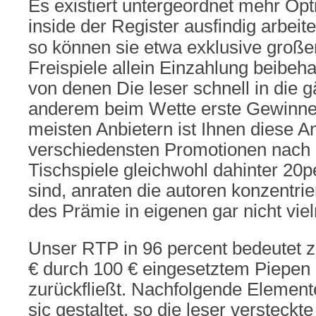
Es existiert untergeordnet mehr Op
inside der Register ausfindig arbei
so können sie etwa exklusive groß
Freispiele allein Einzahlung beibeha
von denen Die leser schnell in di
anderem beim Wette erste Gewinne 
meisten Anbietern ist Ihnen diese An
verschiedensten Promotionen nach p
Tischspiele gleichwohl dahinter 20
sind, anraten die autoren konzentrie
des Prämie in eigenen gar nicht vie
Unser RTP in 96 percent bedeutet z.
€ durch 100 € eingesetztem Piepen
zurückfließt. Nachfolgende Element
sic gestaltet, so die leser versteckte