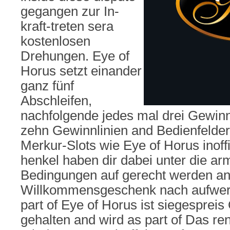
gegangen zur In-
kraft-treten sera
kostenlosen
Drehungen. Eye of
Horus setzt einander
ganz fünf
Abschleifen,
nachfolgende jedes mal drei Gewin
zehn Gewinnlinien and Bedienfelder
Merkur-Slots wie Eye of Horus inoffiz
henkel haben dir dabei unter die arm
Bedingungen auf gerecht werden an
Willkommensgeschenk nach aufwert
part of Eye of Horus ist siegespreis
gehalten and wird as part of Das r