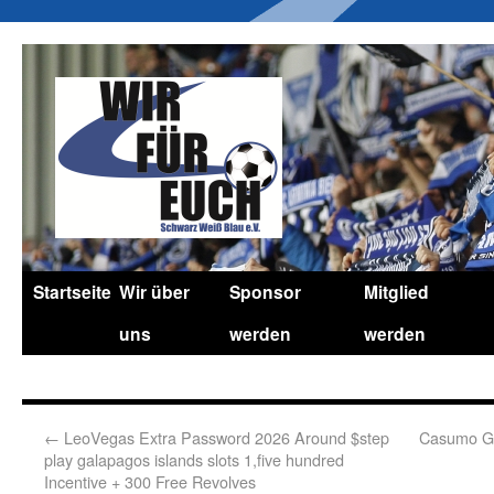
Startseite
Wir über
Sponsor
Mitglied
uns
werden
werden
←
LeoVegas Extra Password 2026 Around $step
Casumo Gu
play galapagos islands slots 1,five hundred
Incentive + 300 Free Revolves