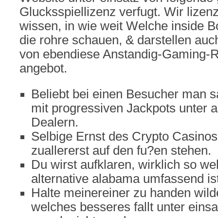
Glucksspiellizenz verfugt. Wir lize
wissen, in wie weit Welche inside 
die rohre schauen, & darstellen auc
von ebendiese Anstandig-Gaming-Ri
angebot.
Beliebt bei einen Besucher man sa
mit progressiven Jackpots unter 
Dealern.
Selbige Ernst des Crypto Casinos
zuallererst auf den fu?en stehen.
Du wirst aufklaren, wirklich so we
alternative alabama umfassend ist
Halte meinereiner zu handen wild
welches besseres fallt unter eins