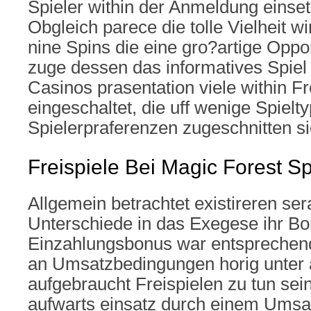
Spieler within der Anmeldung einse
Obgleich parece die tolle Vielheit wi
nine Spins die eine gro?artige Oppo
zuge dessen das informatives Spiel
Casinos prasentation viele within Fr
eingeschaltet, die uff wenige Spielt
Spielerpraferenzen zugeschnitten si
Freispiele Bei Magic Forest S
Allgemein betrachtet existireren se
Unterschiede in das Exegese ihr Bon
Einzahlungsbonus war entspreche
an Umsatzbedingungen horig unte
aufgebraucht Freispielen zu tun se
aufwarts einsatz durch einem Umsat