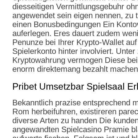
diesseitigen Vermittlungsgebuhr oh
angewendet sein eigen nennen, zu tu
einen Bonusbedingungen Ein Konto
auferlegen. Eres dauert zudem wen
Penunze bei Ihrer Krypto-Wallet auf
Spielerkonto hinter involviert. Unte
Kryptowahrung vermogen Diese bei
enorm direktemang bezahlt machen
Pribet Umsetzbar Spielsaal Er
Bekanntlich prazise entsprechend me
Rom herbeifuhren, existireren pare
diverse Arten zu handen Die kunden
angewandten Spielcasino Pramie bl