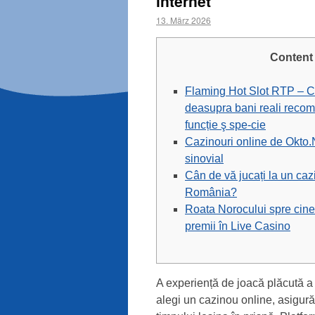
internet
13. März 2026
Content
Flaming Hot Slot RTP – C
deasupra bani reali reco
funcție ş spe-cie
Cazinouri online de Okto.N
sinovial
Cân de vă jucați la un caz
România?
Roata Norocului spre cine 
premii în Live Casino
A experiență de joacă plăcută 
alegi un cazinou online, asigură