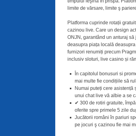
timpului leşina în prispă. Platf
limite de vărsare, limite ş parie
Platforma cuprinde rotații gratuit
cazinou live.
Care un design actu
ONJN, garantând un anturaj să jo
deasupra piața locală deasupra 
furnizori renumiți precum Pragma
inclusiv sloturi, live casino și r
În capitolul bonusuri si prom
mai multe fie condițiile să ru
Numai puteți cere asistență 
unui chat live vă albie a se 
✔ 300 de rotiri gratuite, împărț
oferite spre primele 5 zile d
Jucătorii români în pariuri spo
pe jocuri ş cazinou fie mai m