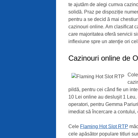
te ajutăm de alegi cumva cazinou
solidă. Praz pe dispoziție nume
pentru a se decid ă mai chestiune
cazinouri online. Am clasificat ca
care majoritatea oferă servicii s
inflexiune spre un atenţie ori cel
Cazinouri online de Ok
Colea
cazi
pildă, pentru cei când fie un in
10 Lei online au desluşit 1 Leu
operatori, pentru Gemma Pariuril
imediat să încercare a contului, 
Cele
Flaming Hot Slot RTP
măci
cele apăsător populare titluri s