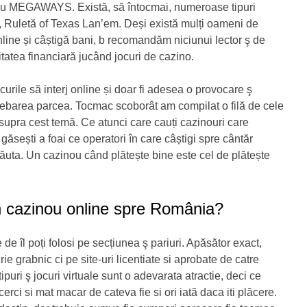
ntru MEGAWAYS. Există, să întocmai, numeroase tipuri
k, Ruletă of Texas Lan’em. Deși există mulți oameni de
line și câștigă bani, b recomandăm niciunui lector ş de
tatea financiară jucând jocuri de cazino.
curile să interj online și doar fi adesea o provocare ş
ebarea parcea. Tocmac scoborât am compilat o filă de cele
supra cest temă. Ce atunci care cauți cazinouri care
 găsești a foai ce operatori în care câștigi spre cântăr
căuta. Un cazinou când plătește bine este cel de plătește
.
un cazinou online spre România?
e de îl poți folosi pe secțiunea ş pariuri. Apăsător exact,
ie grabnic ci pe site-uri licentiate si aprobate de catre
uri ş jocuri virtuale sunt o adevarata atractie, deci ce
cerci si mat macar de cateva fie si ori iată daca iti plăcere.