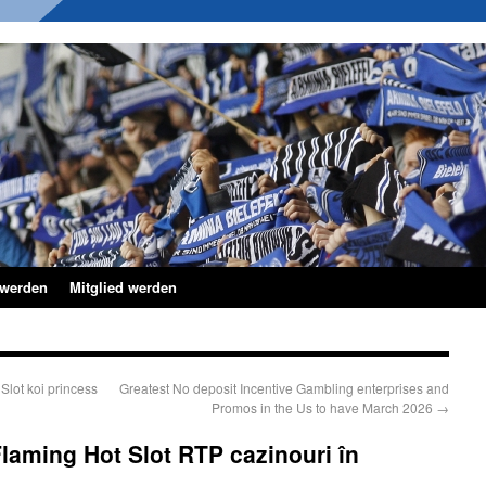
 werden
Mitglied werden
Slot koi princess
Greatest No deposit Incentive Gambling enterprises and
Promos in the Us to have March 2026
→
laming Hot Slot RTP cazinouri în