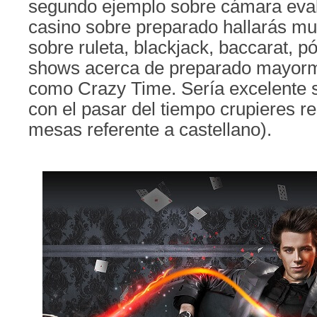
segundo ejemplo sobre cámara eva
casino sobre preparado hallarás m
sobre ruleta, blackjack, baccarat, p
shows acerca de preparado mayorm
como Crazy Time. Serí­a excelente s
con el pasar del tiempo crupieres re
mesas referente a castellano).