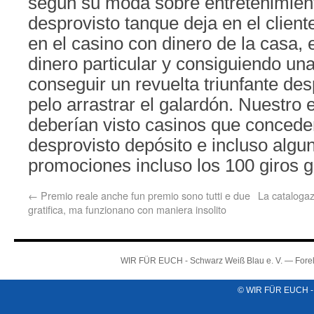
según su moda sobre entretenimien
desprovisto tanque deja en el client
en el casino con dinero de la casa,
dinero particular y consiguiendo un
conseguir un revuelta triunfante des
pelo arrastrar el galardón. Nuestro 
deberían visto casinos que conceden
desprovisto depósito e incluso alg
promociones incluso los 100 giros gr
←
Premio reale anche fun premio sono tutti e due
La catalogaz
gratifica, ma funzionano con maniera insolito
WIR FÜR EUCH - Schwarz Weiß Blau e. V. — Forel
© WIR FÜR EUCH -