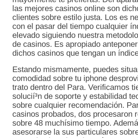
las mejores casinos online son dich
clientes sobre estilo justa. Los es 
con el pasar del tiempo cualquier ín
elevado siguiendo nuestra metodolo
de casinos. Es apropiado anteponer 
dichos casinos que tengan un índic
Estando mismamente, puedes situar
comodidad sobre tu iphone desprovi
trato dentro del Para. Verificamos t
solucií³n de soporte y estabilidad te
sobre cualquier recomendación. Par
casinos probados, dos procesaron r
sobre 48 muchísimo tiempo. Adem
asesorarse la sus particulares sobr