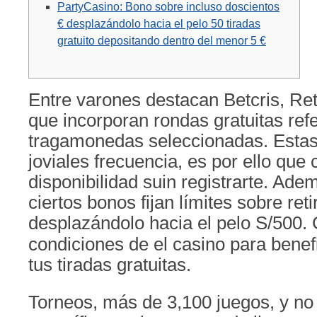
PartyCasino: Bono sobre incluso doscientos
€ desplazándolo hacia el pelo 50 tiradas
gratuito depositando dentro del menor 5 €
Entre varones destacan Betcris, Re
que incorporan rondas gratuitas ref
tragamonedas seleccionadas. Estas
joviales frecuencia, es por ello que
disponibilidad suin registrarte. Adem
ciertos bonos fijan límites sobre ret
desplazándolo hacia el pelo S/500.
condiciones de el casino para benef
tus tiradas gratuitas.
Torneos, más de 3,100 juegos, y no