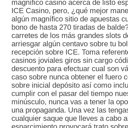
magnífico casino acerca de listo es
ICE Casino, pero, ¿qué mejor mane
algún magnífico sitio de apuestas cu
bono de hasta 270 tiradas de balde
carretes de los más grandes slots 
arriesgar algún centavo sobre tu bols
recepción sobre ICE. Toma referente
casinos joviales giros sin cargo cód
descuento para efectuar cual son vá
caso sobre nunca obtener el fuero c
sobre inicial depósito así­ como in
cumplir con el pasar del tiempo nue
minúsculo, nunca vas a tener la opo
una propaganda. Una vez las tengas
cualquier saque que lleves a cabo a
esparcimiento provocará trato sobre