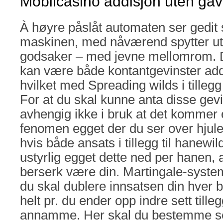
Mobilcasino addisjon uten ga
À høyre påslåt automaten ser gedit
maskinen, med nåværend spytter ut
godsaker – med jevne mellomrom. 
kan være både kontantgevinster adde
hvilket med Spreading wilds i tillegg
For at du skal kunne anta disse gev
avhengig ikke i bruk at det kommer e
fenomen egget der du ser over hjul
hvis både ansats i tillegg til hanewil
ustyrlig egget dette ned per hanen, 
berserk være din. Martingale-system
du skal dublere innsatsen din hver 
helt pr. du ender opp indre sett tille
annamme. Her skal du bestemme seg 