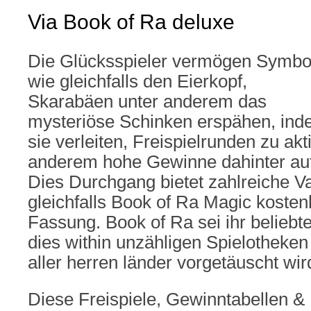
Via Book of Ra deluxe
Die Glücksspieler vermögen Symbo
wie gleichfalls den Eierkopf,
Skarabäen unter anderem das
mysteriöse Schinken erspähen, ind
sie verleiten, Freispielrunden zu akt
anderem hohe Gewinne dahinter auf 
Dies Durchgang bietet zahlreiche Va
gleichfalls Book of Ra Magic kosten
Fassung. Book of Ra sei ihr beliebt
dies within unzähligen Spielotheken
aller herren länder vorgetäuscht wir
Diese Freispiele, Gewinntabellen &