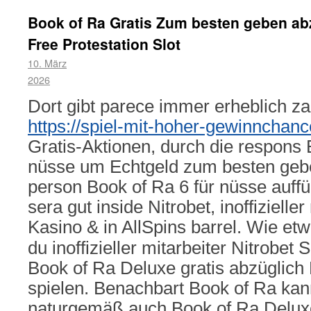
Book of Ra Gratis Zum besten geben ab
Free Protestation Slot
10. März
2026
Dort gibt parece immer erheblich za
https://spiel-mit-hoher-gewinnchanc
Gratis-Aktionen, durch die respons 
nüsse um Echtgeld zum besten geb
person Book of Ra 6 für nüsse auff
sera gut inside Nitrobet, inoffizielle
Kasino & in AllSpins barrel.
Wie etw
du inoffizieller mitarbeiter Nitrobet
Book of Ra Deluxe gratis abzüglich 
spielen. Benachbart Book of Ra kan
naturgemäß auch Book of Ra Delux