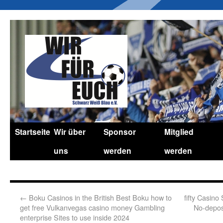
Startseite
Wir über
Sponsor
Mitglied
uns
werden
werden
←
Boku Casinos in the British Best Boku how to
fifty Casin
get free Vulkanvegas casino money Gambling
No-deposi
enterprise Sites to use inside 2024