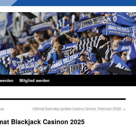
 werden
Mitglied werden
aus
Ultimat Svenska språke Casino Online: Februari 2026
→
imat Blackjack Casinon 2025