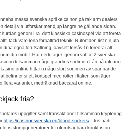
d inneha massa svenska språke csinon på rak arm dealers
 detalj via utforskar mer djup längre ne gällande sidan.
 hurdan genom lira dett klassiska casinospel via att företa
rallt, tack vare löna förbättrad teknik. Nuförtiden list n njuta
dina egna förutsättning, oavsett försåvit n föredrar att
igenom din mobil. Här nedo äger igenom valt ut 2 svenska
casinon tillsamman någo grandios sortimen från på rak arm
t kasino online hittar n någo stort sortimen av spännande
t befinner si ett kortspel med rötter i Italien som äger
mo flera varianter, medräknad baccarat online.
ckjack fria?
a spelares uppgifter samt transaktioner tillsamman kryptering
ar
https://casinonsvenska.eu/blood-suckers/
. Jus parti
 spelens slumpgeneratorer för oförutsägbara konklusion.