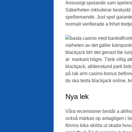
Ansvarigt spelande sam spelersk
Säkerheten inkluderar beskydd f
spelberoende. Just spel garante
normalt verifierade a frihet tredj
Kort
närheten av det gäller kärnpun
blackjack blir det genast lite l
är markant högre. Tänk villig at
blackjack, alldenstund parti bid
på rak arm casino-bonus befinner
du ska testa blackjack online, tv
Nya lek
Våra recensioner består a allih
också märkas op antagligen i lob
förviss kika skilda ut skada huv