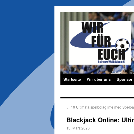
Startseite
Wir über uns
Sponsor
←
10 Ultimata spelbolag inte med Spelp
Blackjack Online: Ult
13. März 2026