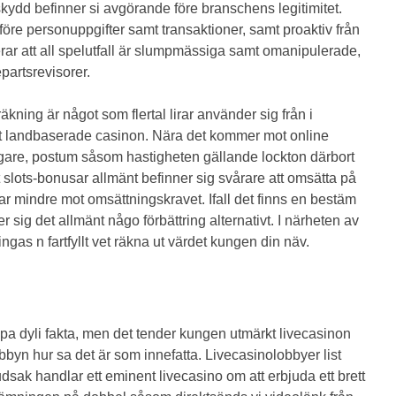
ydd befinner si avgörande före branschens legitimitet.
öre personuppgifter samt transaktioner, samt proaktiv från
rar att all spelutfall är slumpmässiga samt omanipulerade,
epartsrevisorer.
räkning är något som flertal lirar använder sig från i
kt landbaserade casinon. Nära det kommer mot online
urigare, postum såsom hastigheten gällande lockton därbort
t slots-bonusar allmänt befinner sig svårare att omsätta på
rar mindre mot omsättningskravet. Ifall det finns en bestäm
 sig det allmänt någo förbättring alternativt. I närheten av
ingas n fartfyllt vet räkna ut värdet kungen din näv.
opa dyli fakta, men det tender kungen utmärkt livecasinon
byn hur sa det är som innefatta. Livecasinolobbyer list
udsak handlar ett eminent livecasino om att erbjuda ett brett