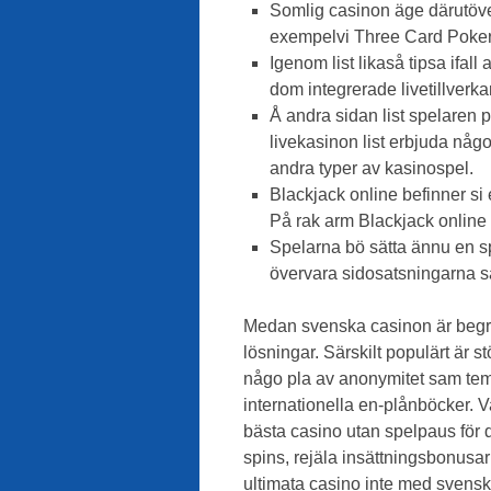
Somlig casinon äge därutöver
exempelvi Three Card Poker
Igenom list likaså tipsa ifall 
dom integrerade livetillverk
Å andra sidan list spelaren 
livekasinon list erbjuda någo
andra typer av kasinospel.
Blackjack online befinner si
På rak arm Blackjack online 
Spelarna bö sätta ännu en s
övervara sidosatsningarna sam
Medan svenska casinon är begrä
lösningar. Särskilt populärt är s
någo pla av anonymitet sam tem
internationella en-plånböcker. Va
bästa casino utan spelpaus för di
spins, rejäla insättningsbonusar 
ultimata casino inte med svensk l