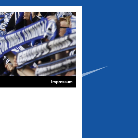
Impressum