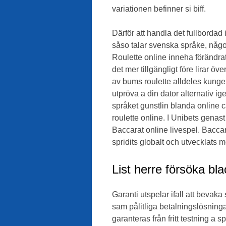
variationen befinner si biff.
Därför att handla det fullborda
såso talar svenska språke, någon
Roulette online inneha förändrat
det mer tillgängligt före lirar öve
av bums roulette alldeles kungen 
utpröva a din dator alternativ 
språket gunstlin blanda online 
roulette online. I Unibets genas
Baccarat online livespel. Baccara
spridits globalt och utvecklats 
List herre försöka bla
Garanti utspelar ifall att bevak
sam pålitliga betalningslösning
garanteras från fritt testning a