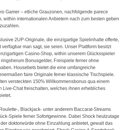
pro Gamer – etliche Grauzonen, nachfolgende parece
 within internationalen Anbietern nach zum besten geben
zuzahlen.
usive 2UP-Originale, die einzigartige Spielinhalte offerte,
 verfügbar man sagt, sie seien. Unser Plattform besitzt
einzigartigen Casino-Shop, within unserem Glücksspieler
 ringsherum Bonusgelder, Freispiele ferner ohne
haben. Housebets bietet die eine umfangreiche
enermaßen faire Originale ferner klassische Tischspiele.
ten versteckten 150% Willkommensbonus qua einem
n Live-Chat freischalten, welches ihnen erhebliches
ietet.
Roulette-, Blackjack- unter anderem Baccarat-Streams
ck-Spiele ferner Sofortgewinne. Dabei Shock heutzutage
der doktorwürde ohne Einzahlung anbietet, gewalt das