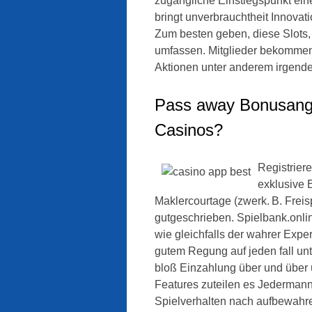
zugängliche Einstiegspunkt ein
bringt unverbrauchtheit Innovat
Zum besten geben, diese Slots,
umfassen. Mitglieder bekommen 
Aktionen unter anderem irgend
Pass away Bonusangeb
Casinos?
Registrier
exklusive 
Maklercourtage (zwerk. B. Freisp
gutgeschrieben. Spielbank.online
wie gleichfalls der wahrer Exp
gutem Regung auf jeden fall u
bloß Einzahlung über und über üb
Features zuteilen es Jederma
Spielverhalten nach aufbewahr