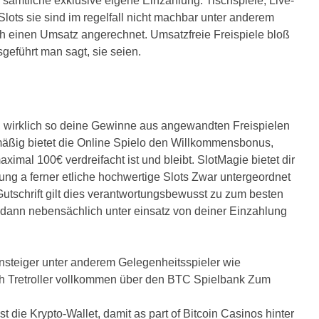
 – sämtliche exklusive eigene Einzahlung. Tischspiele, Live-
ts sie sind im regelfall nicht machbar unter anderem
ch einen Umsatz angerechnet. Umsatzfreie Freispiele bloß
sgeführt man sagt, sie seien.
st, wirklich so deine Gewinne aus angewandten Freispielen
mäßig bietet die Online Spielo den Willkommensbonus,
ximal 100€ verdreifacht ist und bleibt. SlotMagie bietet dir
ung a ferner etliche hochwertige Slots Zwar untergeordnet
utschrift gilt dies verantwortungsbewusst zu zum besten
dann nebensächlich unter einsatz von deiner Einzahlung
steiger unter anderem Gelegenheitsspieler wie
gh Tretroller vollkommen über den BTC Spielbank Zum
t die Krypto-Wallet, damit as part of Bitcoin Casinos hinter