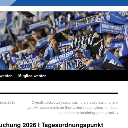
 werden
Mitglied werden
tions 2026
Overall, JackpotJoy Local casino are a professional and
you will dependable on-line casino that provides members
a great and entertaining gaming feel
→
suchung 2026 I Tagesordnungspunkt