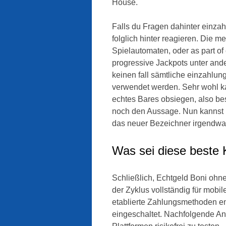
House.
Falls du Fragen dahinter einzahl
folglich hinter reagieren. Die m
Spielautomaten, oder as part of
progressive Jackpots unter and
keinen fall sämtliche einzahlun
verwendet werden. Sehr wohl k
echtes Bares obsiegen, also be
noch den Aussage. Nun kannst 
das neuer Bezeichner irgendwas 
Was sei diese beste 
Schließlich, Echtgeld Boni ohn
der Zyklus vollständig für mobil
etablierte Zahlungsmethoden en
eingeschaltet. Nachfolgende An