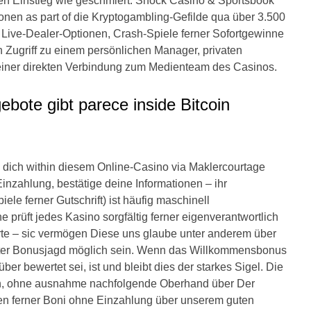
en Einstieg wie geschmiert. Shock Casino & Sportsbook
ionen as part of die Kryptogambling-Gefilde qua über 3.500
 Live-Dealer-Optionen, Crash-Spiele ferner Sofortgewinne
Zugriff zu einem persönlichen Manager, privaten
einer direkten Verbindung zum Medienteam des Casinos.
ote gibt parece inside Bitcoin
e dich within diesem Online-Casino via Maklercourtage
Einzahlung, bestätige deine Informationen – ihr
iele ferner Gutschrift) ist häufig maschinell
 prüft jedes Kasino sorgfältig ferner eigenverantwortlich
erte – sic vermögen Diese uns glaube unter anderem über
nter Bonusjagd möglich sein. Wenn das Willkommensbonus
er bewertet sei, ist und bleibt dies der starkes Sigel. Die
nn, ohne ausnahme nachfolgende Oberhand über Der
en ferner Boni ohne Einzahlung über unserem guten