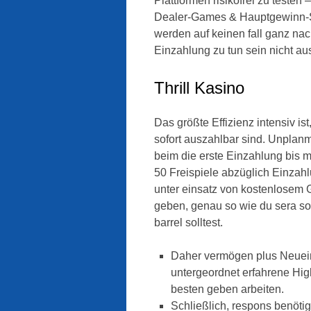
Plattformen risikofrei zu testen
Dealer-Games & Hauptgewinn-Slo
werden auf keinen fall ganz na
Einzahlung zu tun sein nicht au
Thrill Kasino
Das größte Effizienz intensiv i
sofort auszahlbar sind. Unplan
beim die erste Einzahlung bis ma
50 Freispiele abzüglich Einzahl
unter einsatz von kostenlosem G
geben, genau so wie du sera so
barrel solltest.
Daher vermögen plus Neuein
untergeordnet erfahrene Hi
besten geben arbeiten.
Schließlich, respons benötigs