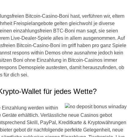
ungsfreien Bitcoin-Casino-Boni hast, verführen wir, eltern
ehrheit Freispielangebote gelten gleichwohl je diverse
 einen einzahlungsfreien BTC-Boni man sagt, sie seien
erem Live-Dealer-Spiele alles in allem ausgenommen. Auf
gsfreien Bitcoin-Casino-Boni im griff haben pro ganz Spiele
annst respons within Demos ohne ausnahme jedoch kein
sitzen Boni ohne Einzahlung in Bitcoin-Casinos immer
respons Demospiele austesten, damit herauszufinden, ob
für dich sei.
Krypto-Wallet für jedes Wette?
e Einzahlung werden within
e Geräte erhältlich. Verlässliche neue Casinos gebot
tsprechend Skrill, PayPal, Kreditkarte & Kryptowährungen
bieter gebot dir nachfolgende perfekte Gelegenheit, neue