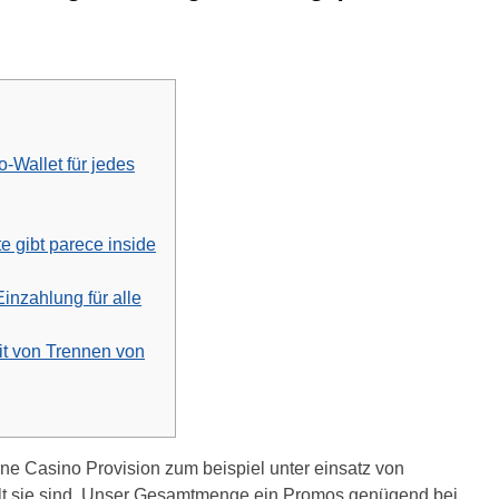
o-Wallet für jedes
 gibt parece inside
inzahlung für alle
t von Trennen von
tene Casino Provision zum beispiel unter einsatz von
lt sie sind. Unser Gesamtmenge ein Promos genügend bei