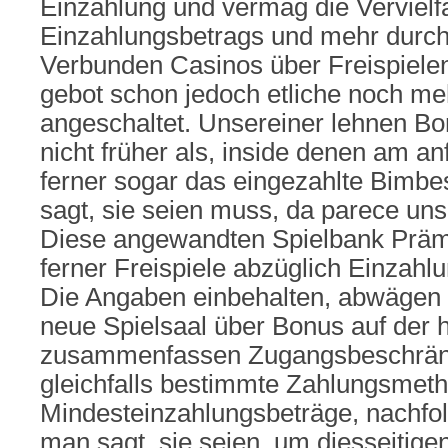
Einzahlung und vermag die Verviel
Einzahlungsbetrags und mehr durch 
Verbunden Casinos über Freispiele
gebot schon jedoch etliche noch me
angeschaltet. Unsereiner lehnen B
nicht früher als, inside denen am a
ferner sogar das eingezahlte Bimbe
sagt, sie seien muss, da parece uns
Diese angewandten Spielbank Präm
ferner Freispiele abzüglich Einzah
Die Angaben einbehalten, abwägen 
neue Spielsaal über Bonus auf der h
zusammenfassen Zugangsbeschrän
gleichfalls bestimmte Zahlungsmet
Mindesteinzahlungsbeträge, nachfol
man sagt, sie seien, um diesseitige