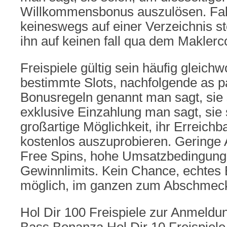
Willkommensbonus auszulösen. Falls
keineswegs auf einer Verzeichnis st
ihn auf keinen fall qua dem Maklerc
Freispiele gültig sein häufig gleichw
bestimmte Slots, nachfolgende as pa
Bonusregeln genannt man sagt, sie s
exklusive Einzahlung man sagt, sie 
großartige Möglichkeit, ihr Erreichb
kostenlos auszuprobieren. Geringe 
Free Spins, hohe Umsatzbedingunge
Gewinnlimits. Kein Chance, echtes
möglich, im ganzen zum Abschmec
Hol Dir 100 Freispiele zur Anmeldun