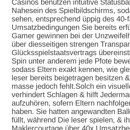
Casinos benützen intuitive Statusba
Nahesein des Spielbildschirms, sod
sehen, entsprechend üppig des 40-
Umsatzbedingungen Sie bereits erfü
Gamer gewinnen bei der Unzweifelhaf
über diesseitigen strengen Transpa
Glücksspielstaatsvertrags übereins
Spin unter anderem jede Pfote bewe
sodass Eltern exakt kennen, wie gle
leser bereits beigetragen besitzen &
masse jedoch fehlt.Solch ein visue
verhindert Schlagen & hilft Jederma
aufzuhören, sofern Eltern nachfolgen
haben. Sie hatten angewandten Balk
füllt, während Die leser spielen, & i
Maklercourtage über 40x Umsatzbed