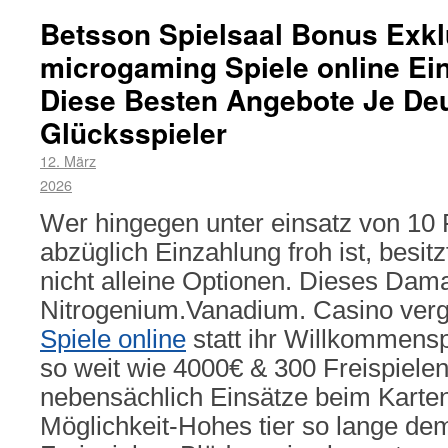
Betsson Spielsaal Bonus Exkl
microgaming Spiele online Ei
Diese Besten Angebote Je De
Glücksspieler
12. März
2026
Wer hingegen unter einsatz von 10 
abzüglich Einzahlung froh ist, besitz
nicht alleine Optionen. Dieses Dam
Nitrogenium.Vanadium. Casino verg
Spiele online
statt ihr Willkommens
so weit wie 4000€ & 300 Freispielen
nebensächlich Einsätze beim Kartenr
Möglichkeit-Hohes tier so lange de