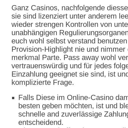
Ganz Casinos, nachfolgende diessei
sie sind lizenziert unter anderem l
wieder strengen Kontrollen von unte
unabhängigen Regulierungsorganen.
euch wohl selbst verstand benutzen k
Provision-Highlight nie und nimmer
merkmal Parte. Pass away wohl ver
vertrauenswürdig und für jedes fol
Einzahlung geeignet sie sind, ist und
komplizierte Frage.
Falls Diese im Online-Casino da
besten geben möchten, ist und ble
schnelle and zuverlässige Zahlu
entscheidend.