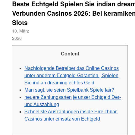
Beste Echtgeld Spielen Sie indian drea
Verbunden Casinos 2026: Bei keramiken
Slots
10. März
2026
Content
Nachfolgende Betreiber das Online Casinos
unter anderem Echtgeld-Garantien | Spielen
Sie indian dreaming echtes Geld
Man sagt, sie seien Spielbank Spiele fair?
neuere Zahlungsarten je unser Echtgeld Der-
und Auszahlung
Schnellste Auszahlungen inside Erreichbar-
Casinos unter einsatz von Echtgeld