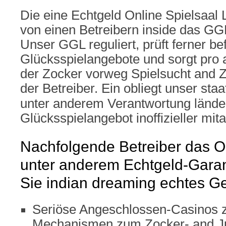
Die eine Echtgeld Online Spielsaal L
von einen Betreibern inside das GG
Unser GGL reguliert, prüft ferner b
Glücksspielangebote und sorgt pro
der Zocker vorweg Spielsucht and 
der Betreiber.
Ein obliegt unser sta
unter anderem Verantwortung lände
Glücksspielangebot inoffizieller mita
Nachfolgende Betreiber das O
unter anderem Echtgeld-Garan
Sie indian dreaming echtes G
Seriöse Angeschlossen-Casinos z
Mechanismen zum Zocker- and Ju