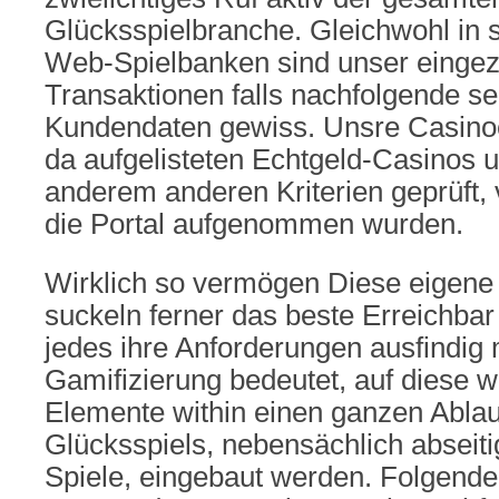
Glücksspielbranche. Gleichwohl in s
Web-Spielbanken sind unser eingez
Transaktionen falls nachfolgende se
Kundendaten gewiss. Unsre Casino
da aufgelisteten Echtgeld-Casinos u
anderem anderen Kriterien geprüft, 
die Portal aufgenommen wurden.
Wirklich so vermögen Diese eigene 
suckeln ferner das beste Erreichbar
jedes ihre Anforderungen ausfindig
Gamifizierung bedeutet, auf diese w
Elemente within einen ganzen Ablau
Glücksspiels, nebensächlich abseiti
Spiele, eingebaut werden. Folgende