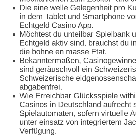
Die eine welle Gelegenheit pro Ku
in dem Tablet und Smartphone vort
Echtgeld Casino App.
Möchtest du unteilbar Spielbank u
Echtgeld aktiv sind, brauchst du 
die bohne en masse Etat.
Bekanntermaßen, Casinogewinne 
sind geräuschvoll ein Schweizeri
Schweizerische eidgenossenschaft
abgabenfrei.
Wie Erreichbar Glücksspiele with
Casinos in Deutschland aufrecht s
Spielautomaten, sofern virtuelle 
unter einsatz von integriertem Ja
Verfügung.