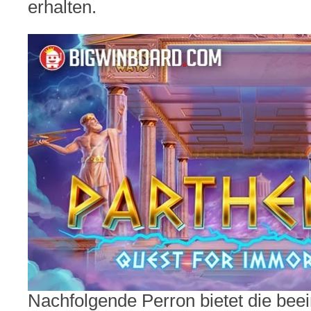
erhalten.
Nachfolgende Perron bietet die bee