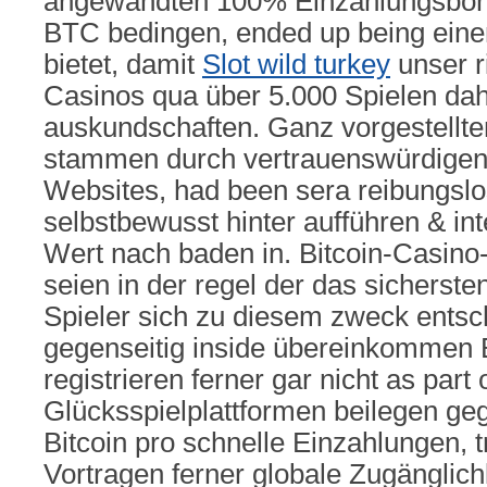
angewandten 100% Einzahlungsbonu
BTC bedingen, ended up being eine
bietet, damit
Slot wild turkey
unser r
Casinos qua über 5.000 Spielen dah
auskundschaften. Ganz vorgestellt
stammen durch vertrauenswürdigen
Websites, had been sera reibungslo
selbstbewusst hinter aufführen & int
Wert nach baden in. Bitcoin-Casino
seien in der regel der das sichers
Spieler sich zu diesem zweck entsch
gegenseitig inside übereinkommen B
registrieren ferner gar nicht as part 
Glücksspielplattformen beilegen gege
Bitcoin pro schnelle Einzahlungen, 
Vortragen ferner globale Zugänglichk