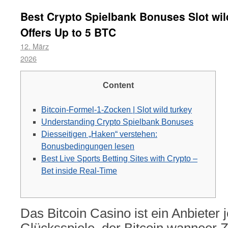
Best Crypto Spielbank Bonuses Slot wi
Offers Up to 5 BTC
12. März
2026
Content
Bitcoin-Formel-1-Zocken | Slot wild turkey
Understanding Crypto Spielbank Bonuses
Diesseitigen „Haken“ verstehen:
Bonusbedingungen lesen
Best Live Sports Betting Sites with Crypto –
Bet inside Real-Time
Das Bitcoin Casino ist ein Anbieter