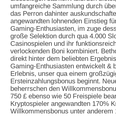
umfangreiche Sammlung durch über
das Perron dahinter auskundschafte
angewandten lohnenden Einstieg für
Gaming-Enthusiasten, im zuge dess
große Selektion durch qua 4.000 Slo
Casinospielen und ihr funktionsreic
verlockenden Boni kombiniert. Beth
direkt hinter dem beliebten Ergebnis
Gaming-Enthusiasten entwickelt & b
Erlebnis, unser qua einem großzüg
Ersteinzahlungsbonus beginnt. Neu
beherrschen den Willkommensbonus
750 £ ebenso wie 50 Freispiele bea
Kryptospieler angewandten 170% K
Willkommensbonus unter anderem 1