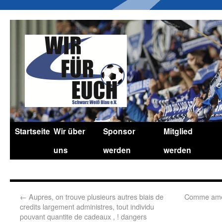
Startseite
Wir über
Sponsor
Mitglied
uns
werden
werden
←
Aupres, on trouve plusieurs autres biais de
Comme ameli
credits largement administres, tout individu
pouvant quantite de cadeaux , ! dangers