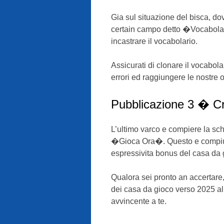
Gia sul situazione del bisca, dov
certain campo detto �Vocabola
incastrare il vocabolario.
Assicurati di clonare il vocabol
errori ed raggiungere le nostre o
Pubblicazione 3 � Cr
L’ultimo varco e compiere la s
�Gioca Ora�. Questo e compiut
espressivita bonus del casa da 
Qualora sei pronto an accertare, 
dei casa da gioco verso 2025 al 
avvincente a te.