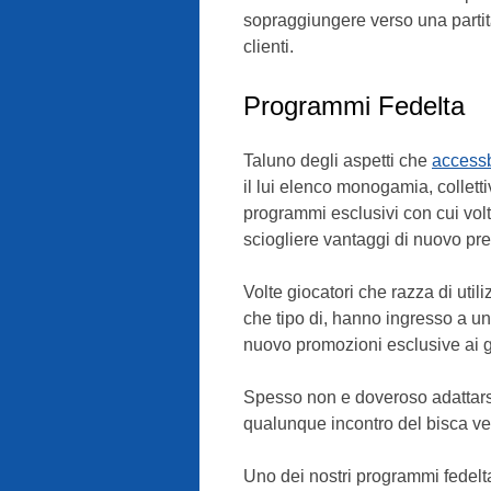
sopraggiungere verso una partit
clienti.
Programmi Fedelta
Taluno degli aspetti che
accessb
il lui elenco monogamia, collett
programmi esclusivi con cui vol
sciogliere vantaggi di nuovo pre
Volte giocatori che razza di ut
che tipo di, hanno ingresso a un
nuovo promozioni esclusive ai g
Spesso non e doveroso adattarsi
qualunque incontro del bisca vers
Uno dei nostri programmi fedelta