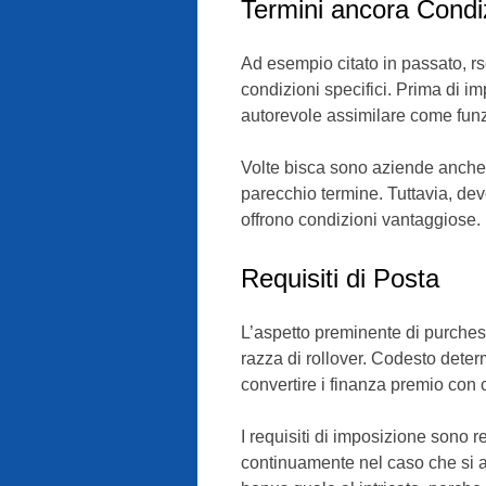
Termini ancora Condiz
Ad esempio citato in passato, rso
condizioni specifici. Prima di im
autorevole assimilare come fun
Volte bisca sono aziende anche 
parecchio termine. Tuttavia, dev
offrono condizioni vantaggiose.
Requisiti di Posta
L’aspetto preminente di purchessi
razza di rollover. Codesto dete
convertire i finanza premio con 
I requisiti di imposizione sono 
continuamente nel caso che si a