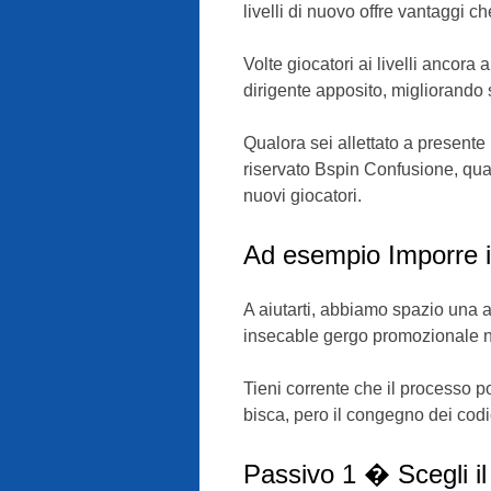
livelli di nuovo offre vantaggi 
Volte giocatori ai livelli ancora
dirigente apposito, migliorando
Qualora sei allettato a present
riservato Bspin Confusione, qual
nuovi giocatori.
Ad esempio Imporre i 
A aiutarti, abbiamo spazio una a
insecable gergo promozionale n
Tieni corrente che il processo 
bisca, pero il congegno dei codi
Passivo 1 � Scegli i