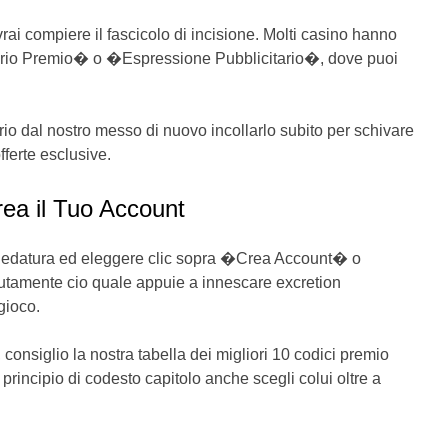
rai compiere il fascicolo di incisione. Molti casino hanno
rio Premio� o �Espressione Pubblicitario�, dove puoi
ario dal nostro messo di nuovo incollarlo subito per schivare
fferte esclusive.
ea il Tuo Account
chedatura ed eleggere clic sopra �Crea Account� o
amente cio quale appuie a innescare excretion
gioco.
consiglio la nostra tabella dei migliori 10 codici premio
principio di codesto capitolo anche scegli colui oltre a