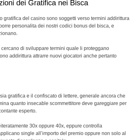
ioni dei Gratifica nei Bisca
 gratifica del casino sono soggetti verso termini addirittura
porre personalita dei nostri codici bonus del bisca, e
zionano.
cercano di sviluppare termini quale li proteggano
ono addirittura attrarre nuovi giocatori anche pertanto
a gratifica e il confiscato di lettere, generale ancora che
rmina quanto insecable scommettitore deve gareggiare per
contante esperto.
reiteratamente 30x oppure 40x, eppure controlla
pplicano single all’importo del premio oppure non solo al