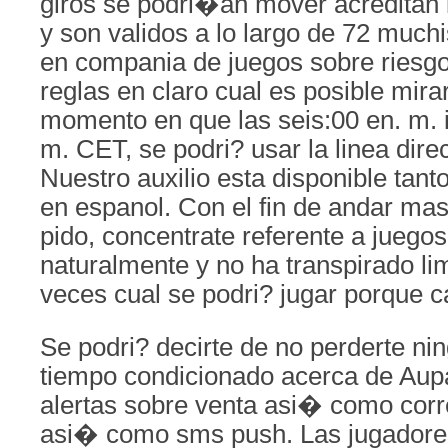
giros se podri�an mover acreditan 
y son validos a lo largo de 72 much
en compania de juegos sobre riesg
reglas en claro cual es posible mira
momento en que las seis:00 en. m. i
m. CET, se podri? usar la linea dire
Nuestro auxilio esta disponible tant
en espanol. Con el fin de andar ma
pido, concentrate referente a juego
naturalmente y no ha transpirado lim
veces cual se podri? jugar porque c
Se podri? decirte de no perderte nin
tiempo condicionado acerca de Aup
alertas sobre venta asi� como corr
asi� como sms push. Las jugadores