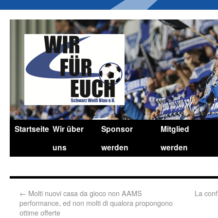
Startseite
Wir über
Sponsor
Mitglied
uns
werden
werden
←
Molti nuovi casa da gioco non AAMS
La conf
performance, ed non molti di qualora propongono
ottime offerte