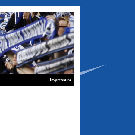
Impressum