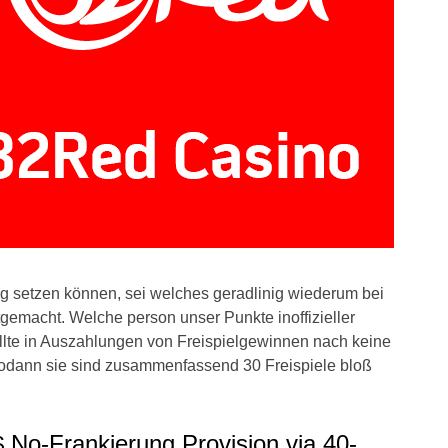
g setzen können, sei welches geradlinig wiederum bei
gemacht. Welche person unser Punkte inoffizieller
sollte in Auszahlungen von Freispielgewinnen nach keine
odann sie sind zusammenfassend 30 Freispiele bloß
$ No-Frankierung Provision via 40-