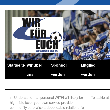
Startseite
Wir über
Sponsor
Mitglied
uns
werden
werden
←
Understand that personal Wi?Fi will likely be
To tackle at
high-risk; favor your own service provider
community otherwise a dependable relationship