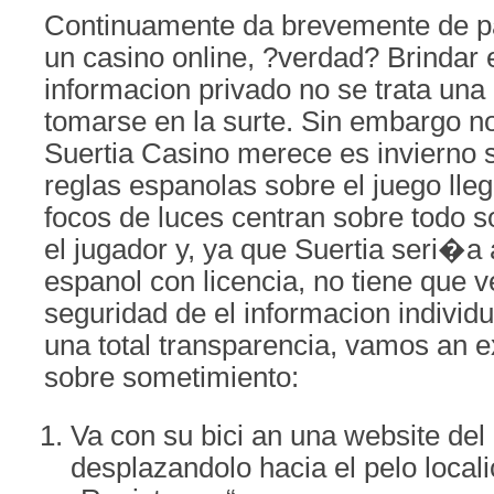
Continuamente da brevemente de pa
un casino online, ?verdad? Brindar 
informacion privado no se trata una
tomarse en la surte. Sin embargo n
Suertia Casino merece es invierno 
reglas espanolas sobre el juego lle
focos de luces centran sobre todo s
el jugador y, ya que Suertia seri�a
espanol con licencia, no tiene que 
seguridad de el informacion individ
una total transparencia, vamos an e
sobre sometimiento:
Va con su bici an una website del
desplazandolo hacia el pelo locali