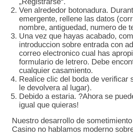
„Registrarse“.
Ven alrededor botonadura. Duran
emergente, rellene las datos (corr
nombre, antiguedad, numero de tel
Una vez que hayas acabado, com
introduccion sobre entrada con a
correo electronico cual has aprop
formulario de letrero. Debe encon
cualquier casamiento.
Realice clic del boda de verificar 
le devolvera al lugar).
Debido a estaria. ?Ahora se pued
igual que quieras!
Nuestro desarrollo de sometimiento
Casino no hablamos moderno sobre