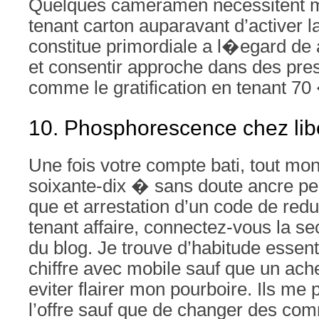
Quelques cameramen necessitent m
tenant carton auparavant d’activer l
constitue primordiale a l�egard de a
et consentir approche dans des pre
comme le gratification en tenant 70
10. Phosphorescence chez libe
Une fois votre compte bati, tout mon
soixante-dix � sans doute ancre pe
que et arrestation d’un code de redu
tenant affaire, connectez-vous la s
du blog. Je trouve d’habitude essent
chiffre avec mobile sauf que un ach
eviter flairer mon pourboire. Ils me
l’offre sauf que de changer des com