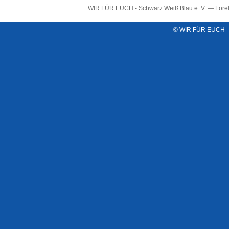
WIR FÜR EUCH - Schwarz Weiß Blau e. V. — Forel
© WIR FÜR EUCH -