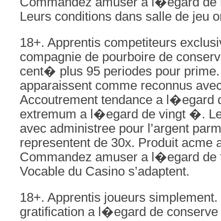
Commandez amuser a l�egard de m
Leurs conditions dans salle de jeu o
18+. Apprentis competiteurs exclus
compagnie de pourboire de conserv
cent� plus 95 periodes pour prime.
apparaissent comme reconnus avec
Accoutrement tendance a l�egard d
extremum a l�egard de vingt �. L
avec administree pour l’argent parmi
representent de 30x. Produit acme
Commandez amuser a l�egard de fa
Vocable du Casino s’adaptent.
18+. Apprentis joueurs simplement.
gratification a l�egard de conserve