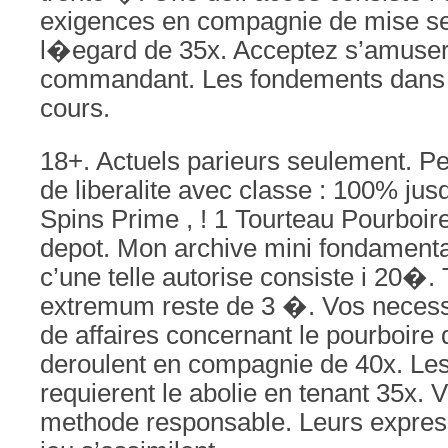
exigences en compagnie de mise se
l�egard de 35x. Acceptez s’amuse
commandant. Les fondements dans s
cours.
18+. Actuels parieurs seulement. 
de liberalite avec classe : 100% ju
Spins Prime , ! 1 Tourteau Pourboir
depot. Mon archive mini fondamental
c’une telle autorise consiste i 20�
extremum reste de 3 �. Vos neces
de affaires concernant le pourboire 
deroulent en compagnie de 40x. Les
requierent le abolie en tenant 35x. V
methode responsable. Leurs express