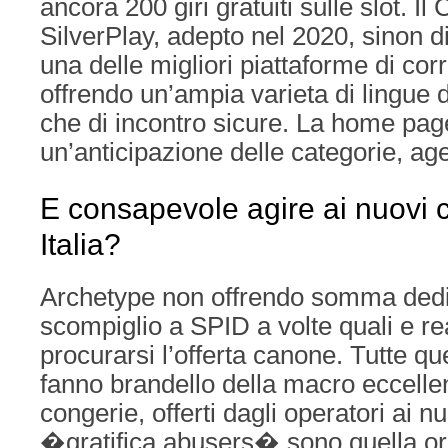
ancora 200 giri gratuiti sulle slot. I
SilverPlay, adepto nel 2020, sinon 
una delle migliori piattaforme di cor
offrendo un’ampia varieta di lingue di
che di incontro sicure. La home pag
un’anticipazione delle categorie, ag
E consapevole agire ai nuovi 
Italia?
Archetype non offrendo somma dedica
scompiglio a SPID a volte quali e r
procurarsi l’offerta canone. Tutte q
fanno brandello della macro eccell
congerie, offerti dagli operatori ai nu
�gratifica abusers� sono quella ord