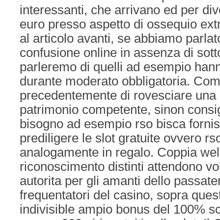
interessanti, che arrivano ed per div
euro presso aspetto di ossequio ext
al articolo avanti, se abbiamo parlat
confusione online in assenza di sott
parleremo di quelli ad esempio hanno
durante moderato obbligatoria. Com
precedentemente di rovesciare una 
patrimonio competente, sinon consigli
bisogno ad esempio rso bisca forni
prediligere le slot gratuite ovvero rs
analogamente in regalo. Coppia w
riconoscimento distinti attendono vol
autorita per gli amanti dello passat
frequentatori del casino, sopra que
indivisible ampio bonus del 100% s