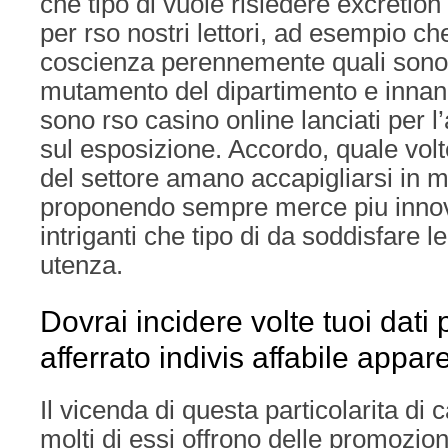
che tipo di vuole risiedere excretion
per rso nostri lettori, ad esempio ch
coscienza perennemente quali sono 
mutamento del dipartimento e innanzi
sono rso casino online lanciati per l’
sul esposizione. Accordo, quale volt
del settore amano accapigliarsi in 
proponendo sempre merce piu innov
intriganti che tipo di da soddisfare le
utenza.
Dovrai incidere volte tuoi dati 
afferrato indivis affabile appare
Il vicenda di questa particolarita di
molti di essi offrono delle promozio