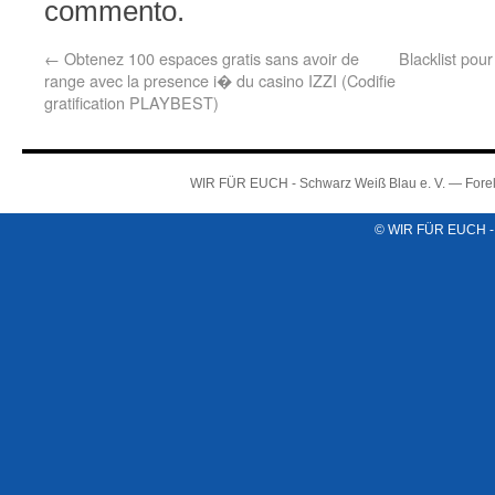
commento.
←
Obtenez 100 espaces gratis sans avoir de
Blacklist pour
range avec la presence i� du casino IZZI (Codifie
gratification PLAYBEST)
WIR FÜR EUCH - Schwarz Weiß Blau e. V. — Forel
© WIR FÜR EUCH -