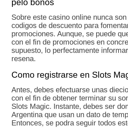
pelo bonos
Sobre este casino online nunca son
codigos de descuento para fomentar
promociones. Aunque, se puede que 
con el fin de promociones en concre
supuesto, lo perfectamente informa
resena.
Como registrarse en Slots Ma
Antes, debes efectuarse unas dieci
con el fin de obtener terminar su s
Slots Magic. Instante, debes ser do
Argentina que usan un dato de temp
Entonces, se podra seguir todos es