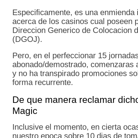
Especificamente, es una enmienda 
acerca de los casinos cual poseen 
Direccion Generico de Colocacion d
(DGOJ).
Pero, en el perfeccionar 15 jornadas
abonado/demostrado, comenzaras a
y no ha transpirado promociones so
forma recurrente.
De que manera reclamar dicho
Magic
Inclusive el momento, en cierta oc
nuestro epoca sobre 10 dias de tom