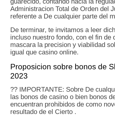
guarecido, contando hacia la regula
Administracion Total de Orden del
referente a De cualquier parte del 
De terminar, te invitamos a leer dic
incluso nuestro fondo, con el fin d
mascara la precision y viabilidad s
igual que casino online.
Proposicion sobre bonos de S
2023
?? IMPORTANTE: Sobre De cualquie
las bonos de casino o bien bonos d
encuentran prohibidos de como nov
resultado de el Cierto .