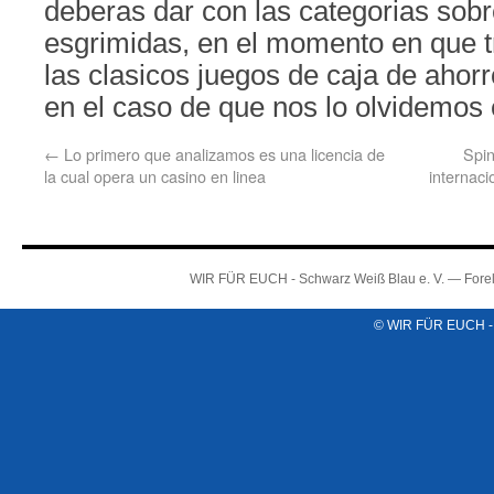
deberas dar con las categorias sob
esgrimidas, en el momento en que t
las clasicos juegos de caja de ahorr
en el caso de que nos lo olvidemos 
←
Lo primero que analizamos es una licencia de
Spin
la cual opera un casino en linea
internaci
WIR FÜR EUCH - Schwarz Weiß Blau e. V. — Forel
© WIR FÜR EUCH -