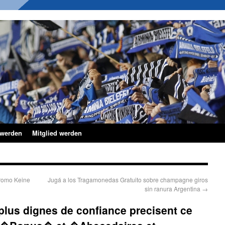
 werden
Mitglied werden
romo Keine
Jugá a los Tragamonedas Gratuito sobre champagne giros
sin ranura Argentina
→
 plus dignes de confiance precisent ce