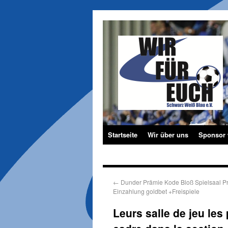
Startseite
Wir über uns
Sponsor
←
Dunder Prämie Kode Bloß Spielsaal P
Einzahlung goldbet +Freispiele
Leurs salle de jeu les