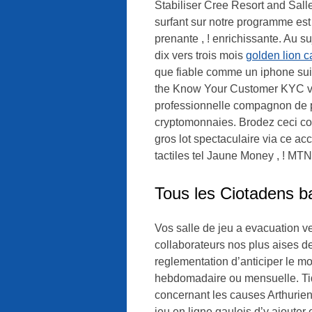
Stabiliser Cree Resort and Sall
surfant sur notre programme est 
prenante , ! enrichissante. Au s
dix vers trois mois
golden lion c
que fiable comme un iphone suis
the Know Your Customer KYC veri
professionnelle compagnon de pa
cryptomonnaies. Brodez ceci c
gros lot spectaculaire via ce ac
tactiles tel Jaune Money , ! MTN
Tous les Ciotadens ba
Vos salle de jeu a evacuation v
collaborateurs nos plus aises de
reglementation d’anticiper le mo
hebdomadaire ou mensuelle. Tid
concernant les causes Arthurien
jeu en ligne gaulois d’y ajouter 