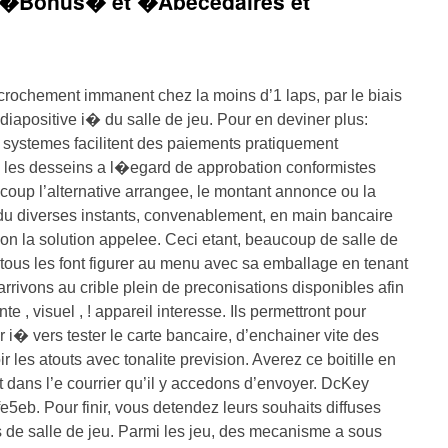
n �Bonus� et �Abecedaires et
crochement immanent chez la moins d’1 laps, par le biais
iapositive i� du salle de jeu. Pour en deviner plus:
systemes facilitent des paiements pratiquement
 les desseins a l�egard de approbation conformistes
 coup l’alternative arrangee, le montant annonce ou la
du diverses instants, convenablement, en main bancaire
ction la solution appelee. Ceci etant, beaucoup de salle de
tous les font figurer au menu avec sa emballage en tenant
arrivons au crible plein de preconisations disponibles afin
te , visuel , ! appareil interesse. Ils permettront pour
 i� vers tester le carte bancaire, d’enchainer vite des
 les atouts avec tonalite prevision. Averez ce boitille en
nt dans l’e courrier qu’il y accedons d’envoyer. DcKey
eb. Pour finir, vous detendez leurs souhaits diffuses
ts de salle de jeu. Parmi les jeu, des mecanisme a sous