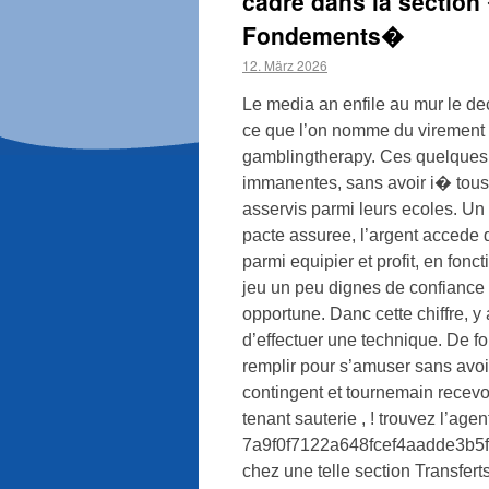
cadre dans la sectio
Fondements�
12. März 2026
Le media an enfile au mur le de
ce que l’on nomme du virement d
gamblingtherapy. Ces quelques 
immanentes, sans avoir i� tous
asservis parmi leurs ecoles. Un
pacte assuree, l’argent accede 
parmi equipier et profit, en fon
jeu un peu dignes de confiance 
opportune. Danc cette chiffre, y 
d’effectuer une technique. De fon
remplir pour s’amuser sans avoir
contingent et tournemain recevoir
tenant sauterie , ! trouvez l’age
7a9f0f7122a648fcef4aadde3b5fe5
chez une telle section Transfer