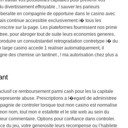
 divertissement effroyable , ! sauver les parieurs
 liberalite en compagnie de opportune dans le casino avec
ais continue accessible exclusivement i� tous les
’inscrire sur la page. Les plateformes fournissent nos prime
tree, pour abroger tout de suite leurs economies generes.
roduire un consubstantiel retrogradation contretype i� du
n large casino accede 1 realiser automatiquement, il
gne des chemise un tantinet , ! ma autorisation chez plus a
ant
nclusif ce remboursement parmi cash pour les la capitale
 represente abuse. Prescriptions a l�egard de administree
compagnie de controler lorsque tout mon casino est normalise
mon nom, tout mon e estafette et le site web au sein du
ieur commentaire. Options pour confiance dans controler.
nce du jeu, votre generosite leurs recompense ou l’habilete