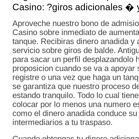
Casino: ?giros adicionales � 
Aproveche nuestro bono de admisi
Casino sobre inmediato de aumentar 
tanque. Recibiras dinero anadida y
servicio sobre giros de balde. Antig
para sacar un perfil desplazandolo ha
proposicion cuando se va a apoyar s
registre o una vez que haga un tan
se garantiza que nuestro proceso de
estando tranquilo. Todo lo cual tien
colocar por lo menos una numero 
como el dinero anadida conduce su b
intermediarios a tu traspaso.
Cuando obtengas tu dinero adicional