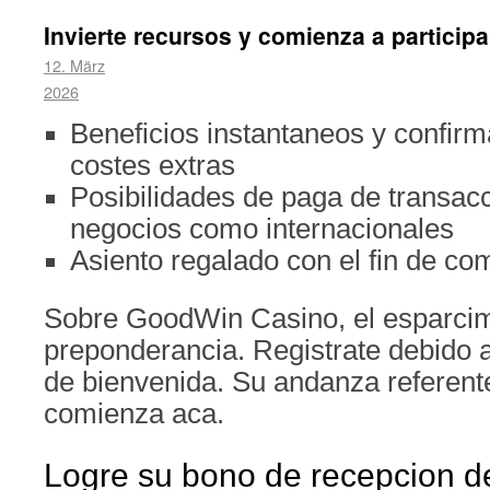
Invierte recursos y comienza a particip
12. März
2026
Beneficios instantaneos y confir
costes extras
Posibilidades de paga de transacc
negocios como internacionales
Asiento regalado con el fin de com
Sobre GoodWin Casino, el esparcim
preponderancia. Registrate debido 
de bienvenida. Su andanza referent
comienza aca.
Logre su bono de recepcion 