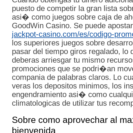
puesto de competir la gran lista s
asi� como juegos sobre caja de aho
GoodWin Casino. Se puede aposta
jackpot-casino.com/es/codigo-promo
los superiores juegos sobre desarro
pasar del tiempo giros regalado, lo 
deberas arriesgar tu mismo recurso
promociones que se podri�an move
compania de palabras claros. Lo cua
veras los depositos minimos, los in
engendramiento asi� como cualquie
climatologicas de utilizar tus reco
Sobre como aprovechar al ma
bienvenida