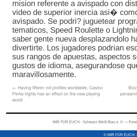
mision referente a avispado con dist
video de superior inercia asi� com
avispado. Se podri? juguetear prog
tematicos, Speed Roulette o Lightni
saber gente nueva desplazandolo ha
divertirte. Los jugadores podrian 
sus rangos de apuestas, aspectos s
gustos de idioma, asegurandose qu
maravillosamente.
←
Having fifteen mil profiles worldwide, Casino
Bizz
Perks highly has an effect on the new playing
pensamie
world
WIR FÜR EUCH - Schwarz Weiß Blau e. V. — Forel
© WIR FÜR EUCH -