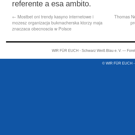
referente a esa ambito.
←
Mostbet oni trendy kasyno internetowe i
Thomas Nel
mozesz organizacja bukmacherska ktorzy maja
pr
znaczaca obecnoscia w Polsce
WIR FÜR EUCH - Schwarz Weiß Blau e. V. — Forel
© WIR FÜR EUCH -