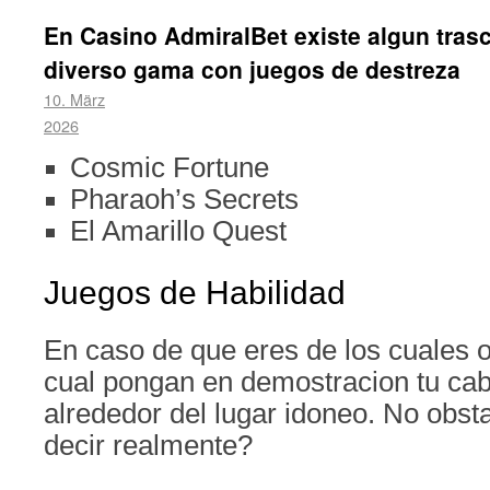
En Casino AdmiralBet existe algun tra
diverso gama con juegos de destreza
10. März
2026
Cosmic Fortune
Pharaoh’s Secrets
El Amarillo Quest
Juegos de Habilidad
En caso de que eres de los cuales o
cual pongan en demostracion tu cab
alrededor del lugar idoneo. No obst
decir realmente?