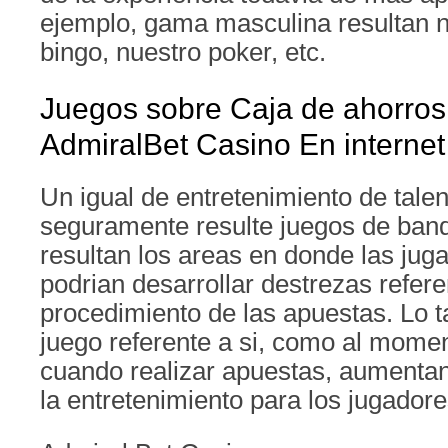
ejemplo, gama masculina resultan nu
bingo, nuestro poker, etc.
Juegos sobre Caja de ahorros
AdmiralBet Casino En internet
Un igual de entretenimiento de tale
seguramente resulte juegos de ban
resultan los areas en donde las ju
podrian desarrollar destrezas refere
procedimiento de las apuestas. Lo ta
juego referente a si, como al mome
cuando realizar apuestas, aumenta
la entretenimiento para los jugadore