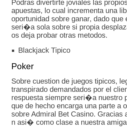
Podras divertirte joviales las propi
apuestas, lo cual incrementa una l
oportunidad sobre ganar, dado que 
seri�a sola sobre si propia desplaz
os deja probar otras metodos.
Blackjack Tipico
Poker
Sobre cuestion de juegos tipicos, l
transpirado demandados por el clien
respuesta siempre seri�a nuestro p
que de hecho encarga una parte a o
sobre Admiral Bet Casino. Gracias a
n asi� como clase a nuestra amiga