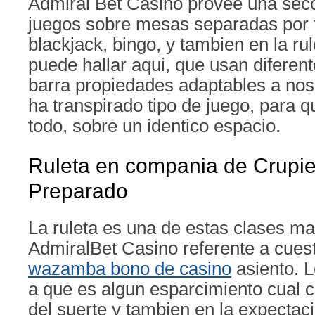
Admiral Bet Casino provee una sec
juegos sobre mesas separadas por t
blackjack, bingo, y tambien en la ru
puede hallar aqui, que usan diferen
barra propiedades adaptables a nos
ha transpirado tipo de juego, para q
todo, sobre un identico espacio.
Ruleta en compania de Crupie
Preparado
La ruleta es una de estas clases m
AdmiralBet Casino referente a cues
wazamba bono de casino
asiento. 
a que es algun esparcimiento cual 
del suerte y tambien en la expectac