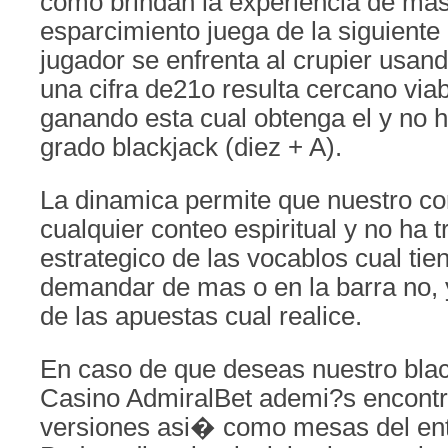
como brindan la experiencia de ma
esparcimiento juega de la siguiente
jugador se enfrenta al crupier usand
una cifra de21o resulta cercano viab
ganando esta cual obtenga el y no h
grado blackjack (diez + A).
La dinamica permite que nuestro co
cualquier conteo espiritual y no ha 
estrategico de las vocablos cual tien
demandar de mas o en la barra no, 
de las apuestas cual realice.
En caso de que deseas nuestro blac
Casino AdmiralBet ademi?s encontra
versiones asi� como mesas del ent