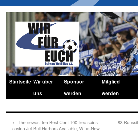
Startseite
Wir über
Sponsor
Mitglied
uns
werden
werden
←
The newest ten Best Cent 100 free spins
88 Reussi
casino Jet Bull Harbors Available, Wine-Now