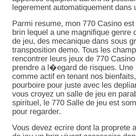
legerement automatiquement dans u
Parmi resume, mon 770 Casino est l
brin lequel a une magnifique genre 
de jeu, des mecanique dans sous gr
transposition demo. Tous les champi
rencontrer leurs jeux de 770 Casino
prendre a l�egard de risques. Une 
comme actif en tenant nos bienfaits
pourboire pour juste avec les depli
vous croyez un salle de jeu en parab
spirituel, le 770 Salle de jeu est s
pour regarder.
Vous devez ecrire dont la proprete 