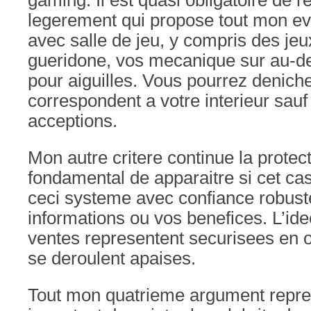
gaming. Il est quasi obligatoire de r
legerement qui propose tout mon 
avec salle de jeu, y compris des jeu
gueridone, vos mecanique sur au-de
pour aiguilles. Vous pourrez denich
correspondent a votre interieur sauf
acceptions.
Mon autre critere continue la protec
fondamental de apparaitre si cet cas
ceci systeme avec confiance robust
informations ou vos benefices. L’id
ventes representent securisees en o
se deroulent apaises.
Tout mon quatrieme argument represe