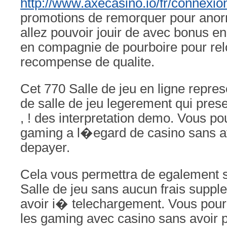
http://www.axecasino.io/fr/connexio
promotions de remorquer pour anor
allez pouvoir jouir de avec bonus e
en compagnie de pourboire pour rel
recompense de qualite.
Cet 770 Salle de jeu en ligne repre
de salle de jeu legerement qui pres
, ! des interpretation demo. Vous po
gaming a l�egard de casino sans av
depayer.
Cela vous permettra de egalement s
Salle de jeu sans aucun frais suppl
avoir i� telechargement. Vous pour
les gaming avec casino sans avoir p