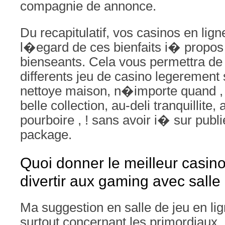
compagnie de annonce.
Du recapitulatif, vos casinos en ligne
l�egard de ces bienfaits i� propos
bienseants. Cela vous permettra de
differents jeu de casino legerement
nettoye maison, n�importe quand , 
belle collection, au-deli tranquillit
pourboire , ! sans avoir i� sur pub
package.
Quoi donner le meilleur casino
divertir aux gaming avec salle
Ma suggestion en salle de jeu en lig
surtout concernant les primordiaux.