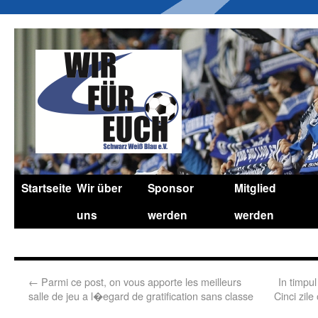
Startseite
Wir über
Sponsor
Mitglied
uns
werden
werden
←
Parmi ce post, on vous apporte les meilleurs
In timpul
salle de jeu a l�egard de gratification sans classe
Cinci zile