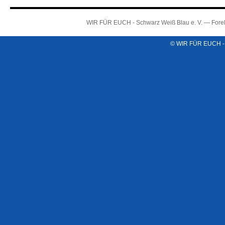
WIR FÜR EUCH - Schwarz Weiß Blau e. V. — Forel
© WIR FÜR EUCH -